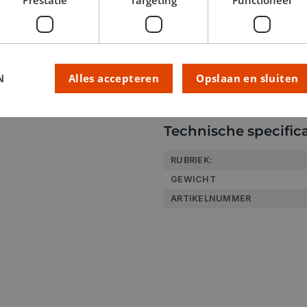
van een mok Dagelijks reinig
voorwerp zodanig in de vaatw
met ander serviesgoed of b
N
Alles accepteren
Opslaan en sluiten
Technische specifica
RUBRIEK:
GEWICHT
ARTIKELNUMMER