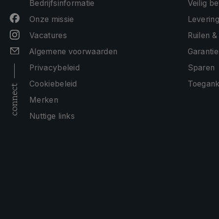
Bedrijfsinformatie
Veilig b
Onze missie
Levering
Vacatures
Ruilen &
Algemene voorwaarden
Garantie
Privacybeleid
Sparen
Cookiebeleid
Toeganke
connect
Merken
Nuttige links