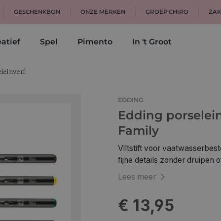
GESCHENKBON
ONZE MERKEN
GROEP CHIRO
ZAK
atief
Spel
Pimento
In 't Groot
leinverf
EDDING
Edding porselein
Family
Viltstift voor vaatwasserbes
fijne details zonder druipen
keramiek en hittebestendig g
Lees meer
schrijfdikte van 1-4 mm De p
vóór het inbranden worden ge
€ 13,95
fixatie met hitte op het por
Verkrijgbaar in 15 verschillende kleuren Eigenscha