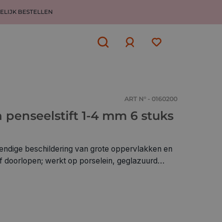
ELIJK BESTELLEN
Aanmelden
of
aanmelden
ART N° - 0160200
 penseelstift 1-4 mm 6 stuks
tendige beschildering van grote oppervlakken en
 of doorlopen; werkt op porselein, geglazuurd
las De flexibele penseelpunt heeft een
igmentinkt op waterbasis is sneldrogend, kan
corrigeerd en is uiterst lichtbestendig Na de
selein is het vaatwasmachinebestendig tot 50 °C
ppen: Vorm van punt: