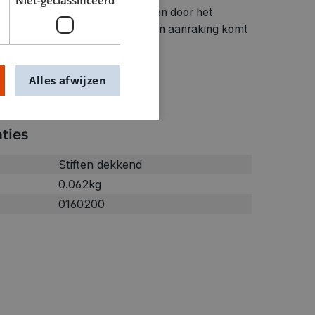
en: vermijd wrijven en schrobben door het
asser te plaatsen dat het niet in aanraking komt
estek Horizontaal bewaren
Alles afwijzen
ties
Stiften dekkend
0.062kg
0160200