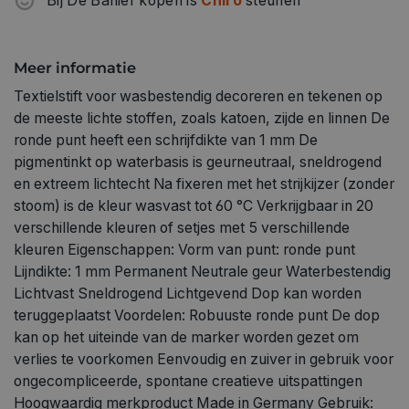
Bij De Banier kopen is
Chiro
steunen
drukt Zodra je jouw ontwerp hebt voltooid, kan de
aangebrachte inkt permanent worden gemaakt door
deze één keer te strijken (zonder stoom). De inkt is
Meer informatie
daarna ook wasbestendig tot 60 °C Horizontaal bewaren
Textielstift voor wasbestendig decoreren en tekenen op
Bevestig de stof met dubbelzijdig plakband om te verven
de meeste lichte stoffen, zoals katoen, zijde en linnen De
op een non-slip en niet-bewegend oppervlak Teken
ronde punt heeft een schrijfdikte van 1 mm De
eerst de omtrek en kleur die in wanneer de inkt droog is
pigmentinkt op waterbasis is geurneutraal, sneldrogend
en extreem lichtecht Na fixeren met het strijkijzer (zonder
stoom) is de kleur wasvast tot 60 °C Verkrijgbaar in 20
verschillende kleuren of setjes met 5 verschillende
kleuren Eigenschappen: Vorm van punt: ronde punt
Lijndikte: 1 mm Permanent Neutrale geur Waterbestendig
Lichtvast Sneldrogend Lichtgevend Dop kan worden
teruggeplaatst Voordelen: Robuuste ronde punt De dop
kan op het uiteinde van de marker worden gezet om
verlies te voorkomen Eenvoudig en zuiver in gebruik voor
ongecompliceerde, spontane creatieve uitspattingen
Hoogwaardig merkproduct Made in Germany Gebruik: