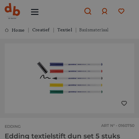
Creatief
Textiel
Basismateriaal
Home
Aanmelden
of
aanmelden
ART N° - 0160750
EDDING
Edding textielstift dun set 5 stuks