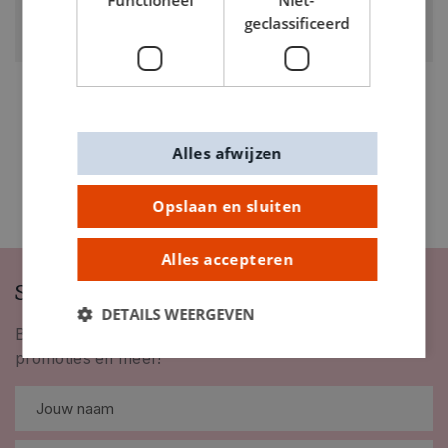
Functioneel
Niet-
ARTIKELNUMMER
geclassificeerd
0160750
Alles afwijzen
Opslaan en sluiten
Alles accepteren
Schrijf je in op onze nieuwsbrief
DETAILS WEERGEVEN
Blijf op de hoogte van nieuwigheden, inspiratie,
promoties en meer!