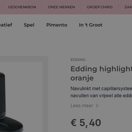
GESCHENKBON
ONZE MERKEN
GROEP CHIRO
ZAK
atief
Spel
Pimento
In 't Groot
EDDING
Edding highlight
oranje
Navulinkt met capillairsyst
navullen van vrijwel alle edd
Zet de marker eenvoudig mini
Lees meer
met de punt omlaag in de na
schrijven Verkrijgbaar in de 
€ 5,40
lichtgroen en grijs Eigenschappen: Neutrale geur Lichtvast Sneldrogend
Lichtgevend Speciale inkt voorko