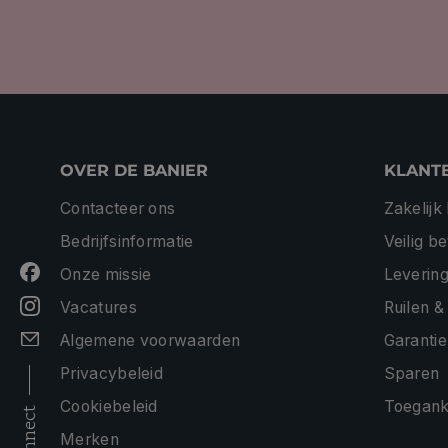
OVER DE BANIER
KLANT
Contacteer ons
Zakelijk
Bedrijfsinformatie
Veilig b
Onze missie
Levering
Vacatures
Ruilen &
Algemene voorwaarden
Garantie
Privacybeleid
Sparen
Cookiebeleid
Toeganke
connect
Merken