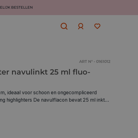
ELIJK BESTELLEN
Aanmelden
of
aanmelden
ART N° - 0161012
er navulinkt 25 ml fluo-
eem, ideaal voor schoon en ongecompliceerd
ing highlighters De navulflacon bevat 25 ml inkt
maal een uur lang, of beter nog een nacht lang,
vulflacon. En de marker is weer klaar om mee te
neon kleuren rood, geel, oranje, roze, lichtblauw,
mt doorlopen door het papier Voordelen: