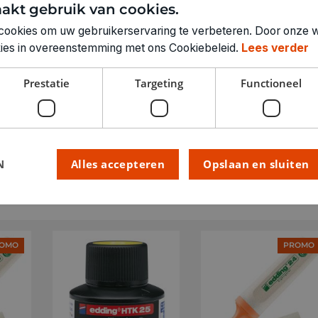
ARTIKELNUMMER
akt gebruik van cookies.
cookies om uw gebruikerservaring te verbeteren. Door onze w
okies in overeenstemming met ons Cookiebeleid.
Lees verder
Prestatie
Targeting
Functioneel
N
Alles accepteren
Opslaan en sluiten
OMO
PROMO