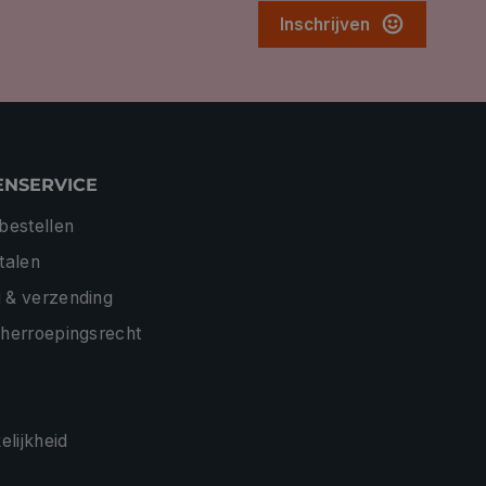
Inschrijven
ENSERVICE
 bestellen
etalen
 & verzending
 herroepingsrecht
lijkheid