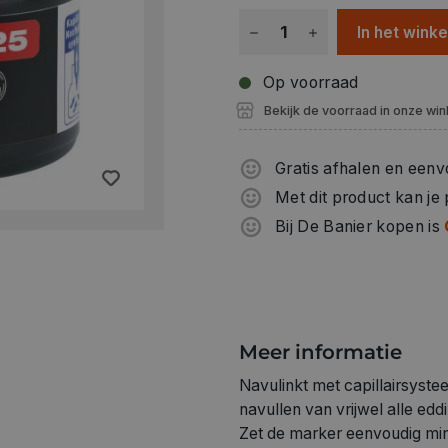
Eenvoudig in gebruik Navullen
In het wink
van materialen vermindert
Gebruik: Zet de marker eenv
Op voorraad
nacht lang, met de punt omla
Bekijk de voorraad in onze win
om mee te schrijven
Gratis afhalen en eenv
Met dit product kan je
Bij De Banier kopen is
Meer informatie
Navulinkt met capillairsyst
navullen van vrijwel alle edd
Zet de marker eenvoudig mini