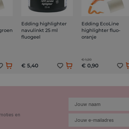
Edding highlighter
Edding EcoLine
ogroen
navulinkt 25 ml
highlighter fluo-
fluogeel
oranje
€ 1,20
€ 5,40
€ 0,90
omoties en