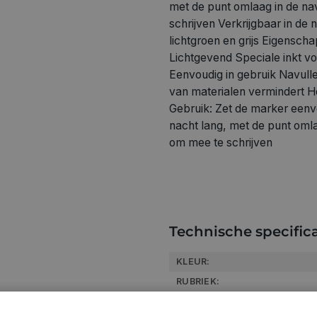
met de punt omlaag in de na
schrijven Verkrijgbaar in de 
lichtgroen en grijs Eigensch
Lichtgevend Speciale inkt v
Eenvoudig in gebruik Navullen
van materialen vermindert
Gebruik: Zet de marker eenv
nacht lang, met de punt omla
om mee te schrijven
Technische specifica
KLEUR:
RUBRIEK:
GEWICHT