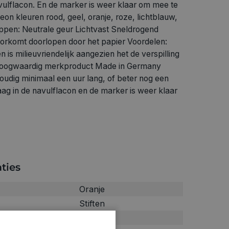
vulflacon. En de marker is weer klaar om mee te
neon kleuren rood, geel, oranje, roze, lichtblauw,
appen: Neutrale geur Lichtvast Sneldrogend
oorkomt doorlopen door het papier Voordelen:
 is milieuvriendelijk aangezien het de verspilling
 Hoogwaardig merkproduct Made in Germany
oudig minimaal een uur lang, of beter nog een
ag in de navulflacon en de marker is weer klaar
ties
Oranje
Stiften
0.045kg