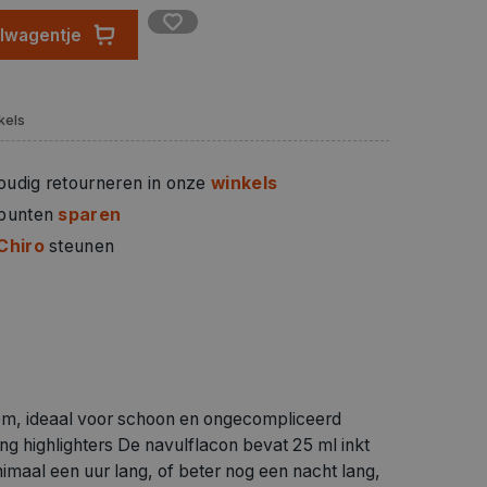
 is milieuvriendelijk aangezien het de verspilling
elwagentje
 Hoogwaardig merkproduct Made in Germany
oudig minimaal een uur lang, of beter nog een
ag in de navulflacon en de marker is weer klaar
kels
oudig retourneren in onze
winkels
 punten
sparen
Chiro
steunen
eem, ideaal voor schoon en ongecompliceerd
ing highlighters De navulflacon bevat 25 ml inkt
maal een uur lang, of beter nog een nacht lang,