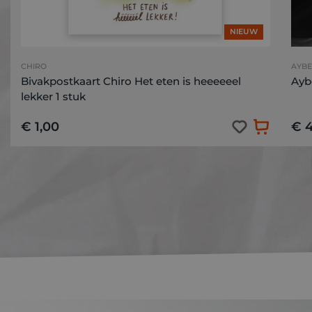
NIEUW
CHIRO
AYBE
Bivakpostkaart Chiro Het eten is heeeeeel
Aybe
lekker 1 stuk
€ 1,00
€ 4