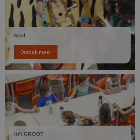
Spel
Ontdek meer
In't GROOT