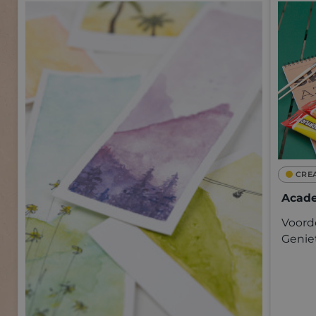
CRE
Acade
Voorde
Genie
kwalit