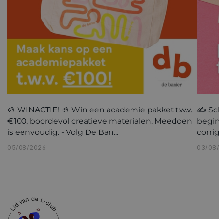
🎨 WINACTIE! 🎨 Win een academie pakket t.w.v.
✍️ Sc
€100, boordevol creatieve materialen. Meedoen
begin
is eenvoudig: - Volg De Ban...
corri
05/08/2026
03/08