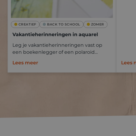
CREATIEF
BACK TO SCHOOL
ZOMER
Vakantieherinneringen in aquarel
Leg je vakantieherinneringen vast op
een boekenlegger of een polaroid
Goldline aquapad met aquarelverf.
Lees meer
Lees 
Neem mee op vakantie en schilder ter
plaatse of baseer je op een foto.