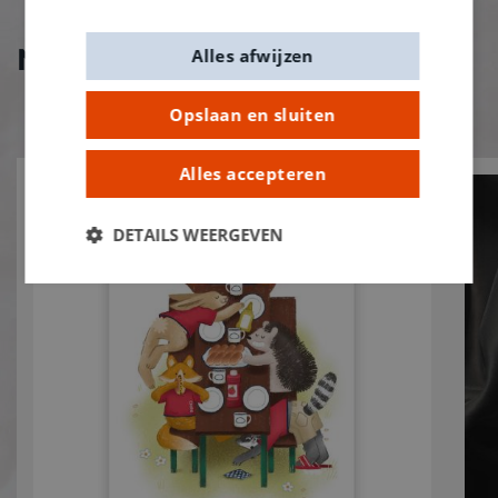
Nieuw bij De Banier!
Alles afwijzen
Opslaan en sluiten
Alles accepteren
DETAILS WEERGEVEN