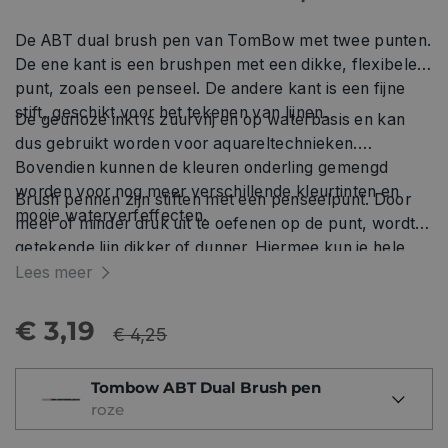
De ABT dual brush pen van TomBow met twee punten.
De ene kant is een brushpen met een dikke, flexibele
punt, zoals een penseel. De andere kant is een fijne
stift, geschikt voor het tekenen van lijnen.
De geurloze inkt is zuurvrij en op waterbasis en kan
dus gebruikt worden voor aquareltechnieken.
Bovendien kunnen de kleuren onderling gemengd
worden voor nog meer verschillende kleurtinten en
Brush pennen zijn stiften met een penseelpunt. Door
mooie waterverfeffecten.
meer of minder druk uit te oefenen op de punt, wordt je
getekende lijn dikker of dunner. Hiermee kun je hele
mooie effecten bereiken, zoals je bijvoorbeeld ziet bij
Lees meer
handlettering. Je kunt prachtige kalligrafieletters
maken, maar ook voor illustraties, art-journaling en
€ 3,19
€ 4,25
zelfs het inkleuren van stempelafdrukken zijn deze
stiften erg geschikt.
Tombow ABT Dual Brush pen
roze