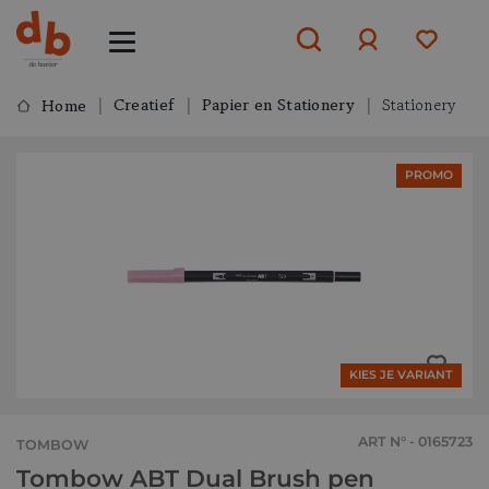
Creatief
Papier en Stationery
Stationery
Home
Aanmelden
PROMO
of
aanmelden
KIES JE VARIANT
ART N° - 0165723
TOMBOW
Tombow ABT Dual Brush pen