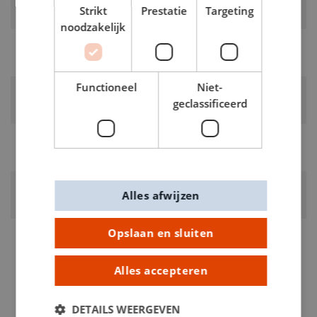
Strikt
Prestatie
Targeting
Roze
noodzakelijk
LEVERANCIERSKLEUR:
roze
Functioneel
Niet-
RUBRIEK:
geclassificeerd
Stiften
GEWICHT
0.01kg
ARTIKELNUMMER
Alles afwijzen
0165723
Opslaan en sluiten
Alles accepteren
DETAILS WEERGEVEN