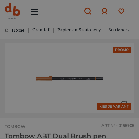
Creatief
Papier en Stationery
Stationery
Home
Aanmelden
PROMO
of
aanmelden
KIES JE VARIANT
ART N° - 0165905
TOMBOW
Tombow ABT Dual Brush pen