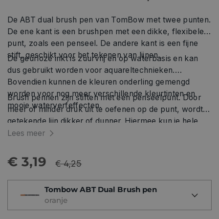
De ABT dual brush pen van TomBow met twee punten.
De ene kant is een brushpen met een dikke, flexibele
punt, zoals een penseel. De andere kant is een fijne
stift, geschikt voor het tekenen van lijnen.
De geurloze inkt is zuurvrij en op waterbasis en kan
dus gebruikt worden voor aquareltechnieken.
Bovendien kunnen de kleuren onderling gemengd
worden voor nog meer verschillende kleurtinten en
Brush pennen zijn stiften met een penseelpunt. Door
mooie waterverfeffecten.
meer of minder druk uit te oefenen op de punt, wordt je
getekende lijn dikker of dunner. Hiermee kun je hele
mooie effecten bereiken, zoals je bijvoorbeeld ziet bij
Lees meer
handlettering. Je kunt prachtige kalligrafieletters
maken, maar ook voor illustraties, art-journaling en
€ 3,19
€ 4,25
zelfs het inkleuren van stempelafdrukken zijn deze
stiften erg geschikt.
Tombow ABT Dual Brush pen
oranje