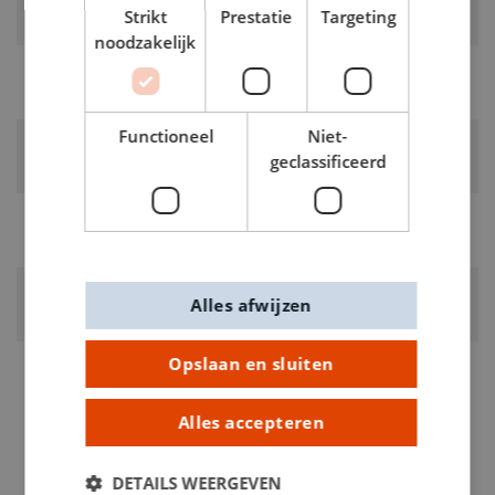
Strikt
Prestatie
Targeting
Oranje
noodzakelijk
LEVERANCIERSKLEUR:
oranje
Functioneel
Niet-
RUBRIEK:
geclassificeerd
Stiften
GEWICHT
0.01kg
ARTIKELNUMMER
Alles afwijzen
0165905
Opslaan en sluiten
Alles accepteren
DETAILS WEERGEVEN