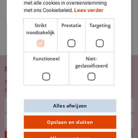
met alle cookies in overeenstemming
met ons Cookiebeleid.
Lees verder
Strikt
Prestatie
Targeting
noodzakelijk
Functioneel
Niet-
geclassificeerd
Schrijf je in op onze nieuwsbrief
Blijf op de hoogte van nieuwigheden, inspiratie,
promoties en meer!
Alles afwijzen
Opslaan en sluiten
Inschrijven