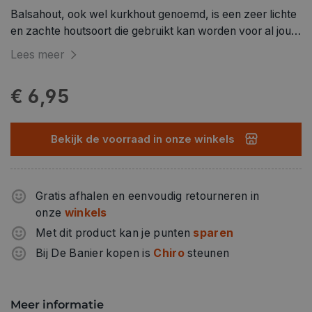
Balsahout, ook wel kurkhout genoemd, is een zeer lichte
en zachte houtsoort die gebruikt kan worden voor al jouw
projecten. Doordat het zo licht is in gewicht, wordt deze
Lees meer
houtsoort vaak gebruikt voor modelbouw en maquettes.
Met zeer scherp gereedschap is het goed bewerkbaar.
€ 6,95
Verkrijgbaar in verschillende diktes.
Bekijk de voorraad in onze winkels
Gratis afhalen en eenvoudig retourneren in
onze
winkels
Met dit product kan je punten
sparen
Bij De Banier kopen is
Chiro
steunen
Meer informatie