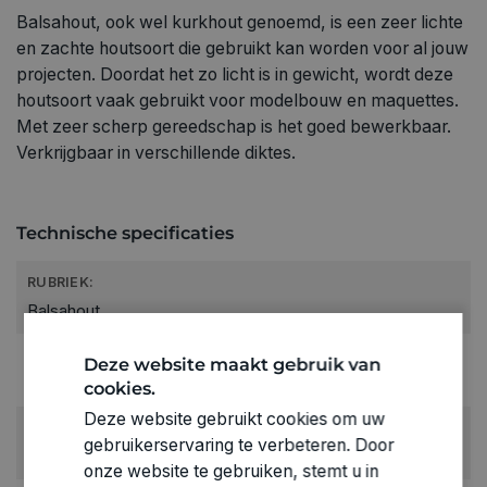
Balsahout, ook wel kurkhout genoemd, is een zeer lichte
en zachte houtsoort die gebruikt kan worden voor al jouw
projecten. Doordat het zo licht is in gewicht, wordt deze
houtsoort vaak gebruikt voor modelbouw en maquettes.
Met zeer scherp gereedschap is het goed bewerkbaar.
Verkrijgbaar in verschillende diktes.
Technische specificaties
RUBRIEK:
Balsahout
GEWICHT
Deze website maakt gebruik van
0.058kg
cookies.
Deze website gebruikt cookies om uw
ARTIKELNUMMER
gebruikerservaring te verbeteren. Door
0200004
onze website te gebruiken, stemt u in