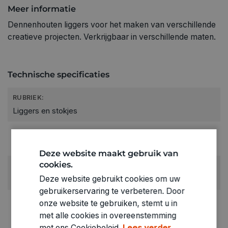
Meer informatie
Dennenhouten liggers voor het maken van verschillende
creatieve projecten. Verkrijgbaar in verschillende maten.
Technische specificaties
RUBRIEK:
Liggers en stokjes
GEWICHT
0.004kg
Deze website maakt gebruik van
cookies.
ARTIKELNUMMER
Deze website gebruikt cookies om uw
0200433
gebruikerservaring te verbeteren. Door
onze website te gebruiken, stemt u in
met alle cookies in overeenstemming
met ons Cookiebeleid.
Lees verder