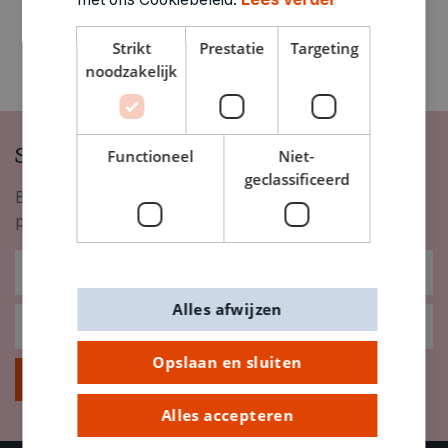
Strikt
Prestatie
Targeting
noodzakelijk
Schrijf je in op onze nieuwsbrief
Functioneel
Niet-
geclassificeerd
Blijf op de hoogte van nieuwigheden, inspiratie,
promoties en meer!
Alles afwijzen
Opslaan en sluiten
Inschrijven
Alles accepteren