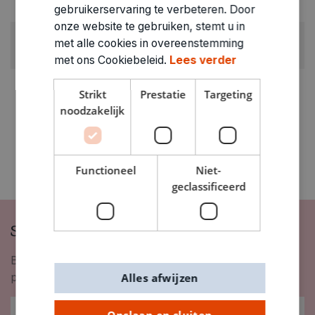
0.026kg
gebruikerservaring te verbeteren. Door
onze website te gebruiken, stemt u in
ARTIKELNUMMER
met alle cookies in overeenstemming
0200535
met ons Cookiebeleid.
Lees verder
Strikt
Prestatie
Targeting
noodzakelijk
Functioneel
Niet-
geclassificeerd
Schrijf je in op onze nieuwsbrief
Blijf op de hoogte van nieuwigheden, inspiratie,
promoties en meer!
Alles afwijzen