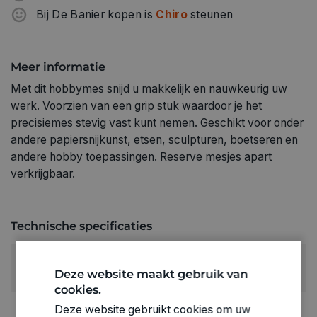
Bij De Banier kopen is
Chiro
steunen
Meer informatie
Met dit hobbymes snijd u makkelijk en nauwkeurig uw
werk. Voorzien van een grip stuk waardoor je het
precisiemes stevig vast kunt nemen. Geschikt voor onder
andere papiersnijkunst, etsen, sculpturen, boetseren en
andere hobby toepassingen. Reserve mesjes apart
verkrijgbaar.
Technische specificaties
RUBRIEK:
Deze website maakt gebruik van
Snijmessen
cookies.
GEWICHT
Deze website gebruikt cookies om uw