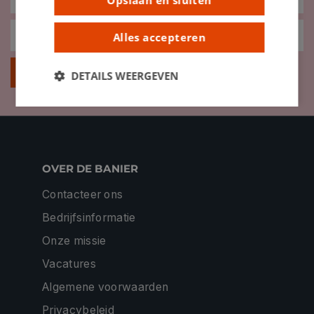
Opslaan en sluiten
Alles accepteren
Inschrijven
DETAILS WEERGEVEN
OVER DE BANIER
Contacteer ons
Bedrijfsinformatie
Onze missie
Vacatures
Algemene voorwaarden
Privacybeleid