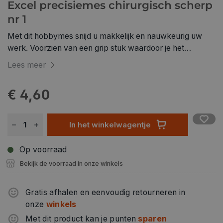
Excel precisiemes chirurgisch scherp
nr 1
Met dit hobbymes snijd u makkelijk en nauwkeurig uw
werk. Voorzien van een grip stuk waardoor je het
precisiemes stevig vast kunt nemen. Geschikt voor onder
Lees meer
andere papiersnijkunst, etsen, sculpturen, boetseren en
andere hobby toepassingen. Reserve mesjes apart
€ 4,60
verkrijgbaar.
In het winkelwagentje
Op voorraad
Bekijk de voorraad in onze winkels
Gratis afhalen en eenvoudig retourneren in
onze
winkels
Met dit product kan je punten
sparen