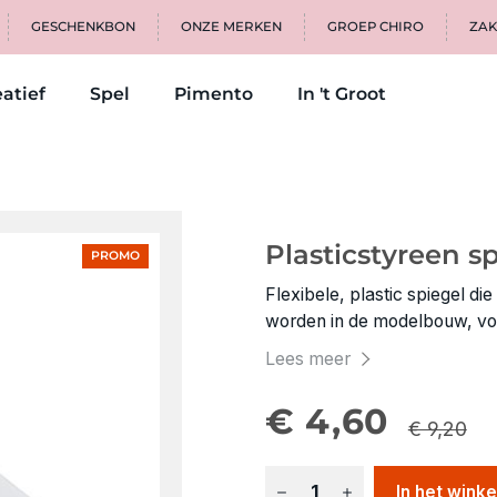
GESCHENKBON
ONZE MERKEN
GROEP CHIRO
ZAK
atief
Spel
Pimento
In 't Groot
Plasticstyreen sp
PROMO
Flexibele, plastic spiegel d
worden in de modelbouw, vo
beschermlaag.
Lees meer
€ 4,60
€ 9,20
In het wink