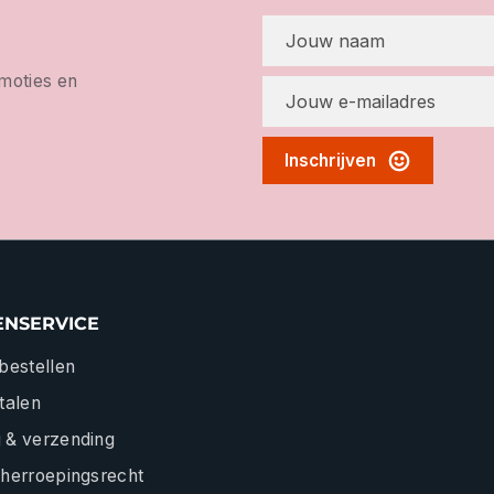
omoties en
Inschrijven
ENSERVICE
 bestellen
etalen
 & verzending
 herroepingsrecht