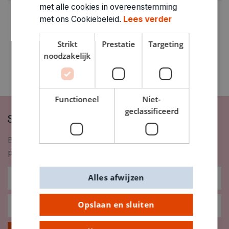
met alle cookies in overeenstemming
met ons Cookiebeleid.
Lees verder
Strikt
Prestatie
Targeting
noodzakelijk
Functioneel
Niet-
geclassificeerd
Schrijf je in op onze nieuwsbrief
Blijf op de hoogte van nieuwigheden, inspiratie,
promoties en meer!
Alles afwijzen
Opslaan en sluiten