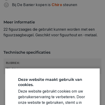
Bij De Banier kopen is
Chiro
steunen
Meer informatie
22 figuurzaagjes die gebruikt kunnen worden met een
figuurzaagbeugel. Geschikt voor figuurhout en -metaal.
Technische specificaties
RUBRIEK:
Werktuigen
GEWICHT
Deze website maakt gebruik van
cookies.
0.013kg
Deze website gebruikt cookies om uw
ARTIKELNUMMER
gebruikerservaring te verbeteren. Door
0200713
onze website te gebruiken, stemt u in