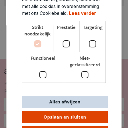
met alle cookies in overeenstemming
met ons Cookiebeleid.
Lees verder
Strikt
Prestatie
Targeting
noodzakelijk
Functioneel
Niet-
geclassificeerd
Schrijf je in op onze nieuwsbrief
Blijf op de hoogte van nieuwigheden, inspiratie,
promoties en meer!
Alles afwijzen
Opslaan en sluiten