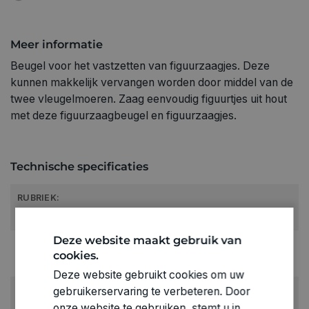
Meer informatie
Beugel voor het vastzetten van figuurzaagjes. Deze
kunnen makkelijk vervangen worden door middel van de
twee vleugelmoeren. Zaag eenvoudig figuurtjes uit hout
met deze figuurzaagbeugel en figuurzaagjes.
Technische specificaties
RUBRIEK:
Werktuigen
Deze website maakt gebruik van
GEWICHT
cookies.
0.272kg
Deze website gebruikt cookies om uw
ARTIKELNUMMER
gebruikerservaring te verbeteren. Door
0200715
onze website te gebruiken, stemt u in