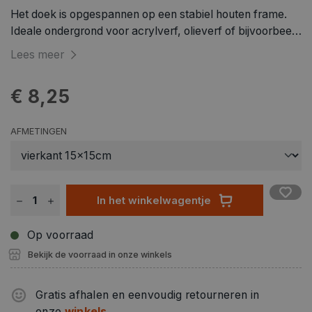
Het doek is opgespannen op een stabiel houten frame.
Ideale ondergrond voor acrylverf, olieverf of bijvoorbeeld
gemengde technieken. Het doek is al geprepareerd, je
Lees meer
kunt er dus direct op schilderen. Het doek is met nietjes
vastgemaakt op de achterkant van een stevig
€ 8,25
vuurhouten spieraam. Schilder de zijkanten zo ook mee
en betrek ze bij je canvas schilderij. De meegeleverde
hardhouten spietjes/wiggen zijn te gebruiken voor het
AFMETINGEN
corrigeren van de doekspanning en het doek vervolgens
na te spannen. Verkrijgbaar in verschillende maten
In het winkelwagentje
Op voorraad
Bekijk de voorraad in onze winkels
Gratis afhalen en eenvoudig retourneren in
onze
winkels