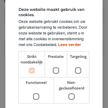
Technische specificaties
Deze website maakt gebruik van
AFMETINGEN:
cookies.
vierkant 15x15cm
Deze website gebruikt cookies om uw
gebruikerservaring te verbeteren. Door
RUBRIEK:
onze website te gebruiken, stemt u in
Schildersdoeken en -panelen
met alle cookies in overeenstemming
met ons Cookiebeleid.
Lees verder
GEWICHT
0.325kg
Strikt
Prestatie
Targeting
ARTIKELNUMMER
noodzakelijk
0203115
Functioneel
Niet-
geclassificeerd