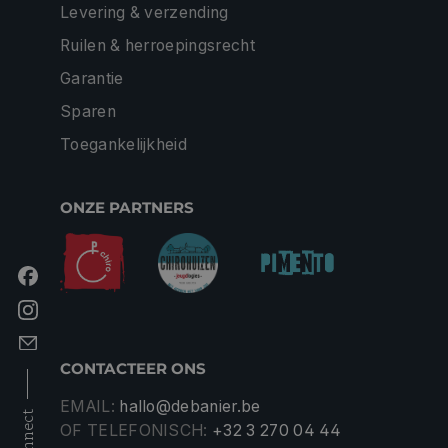
Levering & verzending
Ruilen & herroepingsrecht
Garantie
Sparen
Toegankelijkheid
ONZE PARTNERS
CONTACTEER ONS
EMAIL:
hallo@debanier.be
connect
OF TELEFONISCH:
+32 3 270 04 44