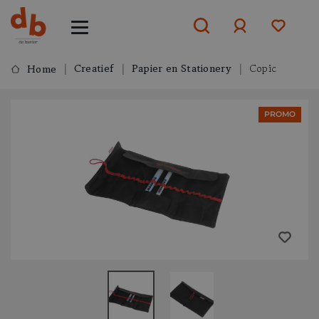
Creatief
Papier en Stationery
Copic
Home
Aanmelden
PROMO
of
aanmelden