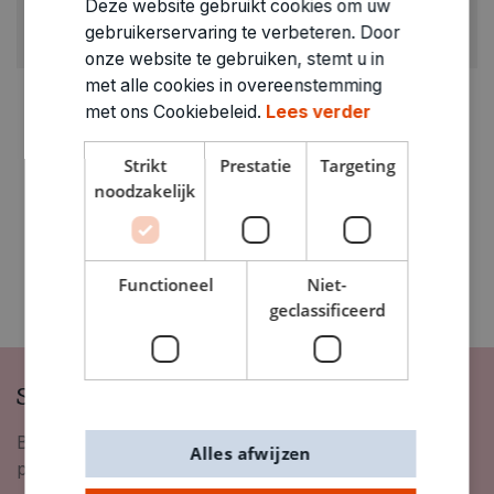
Deze website gebruikt cookies om uw
GEWICHT
gebruikerservaring te verbeteren. Door
0.09kg
onze website te gebruiken, stemt u in
met alle cookies in overeenstemming
ARTIKELNUMMER
met ons Cookiebeleid.
Lees verder
0206518
Strikt
Prestatie
Targeting
noodzakelijk
Functioneel
Niet-
geclassificeerd
Schrijf je in op onze nieuwsbrief
Blijf op de hoogte van nieuwigheden, inspiratie,
Alles afwijzen
promoties en meer!