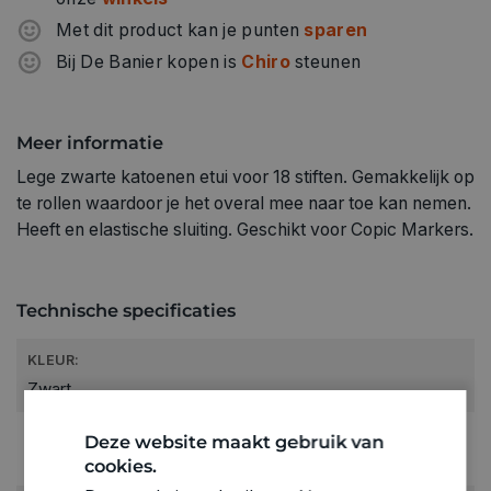
Met dit product kan je punten
sparen
Bij De Banier kopen is
Chiro
steunen
Meer informatie
Lege zwarte katoenen etui voor 18 stiften. Gemakkelijk op
te rollen waardoor je het overal mee naar toe kan nemen.
Heeft en elastische sluiting. Geschikt voor Copic Markers.
Technische specificaties
KLEUR:
Zwart
RUBRIEK:
Deze website maakt gebruik van
Algemene benodigdheden
cookies.