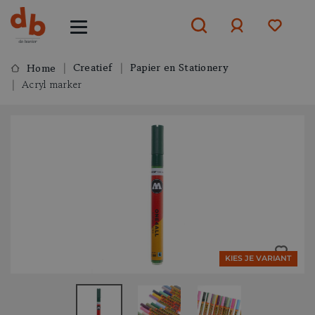
Creatief
Papier en Stationery
Home
Acryl marker
Aanmelden
of
aanmelden
KIES JE VARIANT