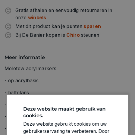
Gratis afhalen en eenvoudig retourneren in
onze
winkels
Met dit product kan je punten
sparen
Bij De Banier kopen is
Chiro
steunen
Meer informatie
Molotow acrylmarkers
- op acrylbasis
- halfglans
- zeer dekkend
Deze website maakt gebruik van
cookies.
- permanent
Deze website gebruikt cookies om uw
- UV-bestendig
gebruikerservaring te verbeteren. Door