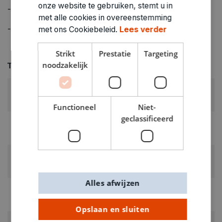
onze website te gebruiken, stemt u in
- voor bijna alle oppervlakken
met alle cookies in overeenstemming
- kan zowel voor binnen- als buitengebruik
met ons Cookiebeleid.
Lees verder
Strikt
Prestatie
Targeting
noodzakelijk
Technische specificaties
KLEUR:
Groen
Functioneel
Niet-
geclassificeerd
LEVERANCIERSKLEUR:
Mister Green
RUBRIEK:
Stiften dekkend
Alles afwijzen
GEWICHT
0.014kg
Opslaan en sluiten
ARTIKELNUMMER