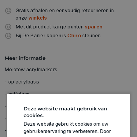
Gratis afhalen en eenvoudig retourneren in
onze
winkels
Met dit product kan je punten
sparen
Bij De Banier kopen is
Chiro
steunen
Meer informatie
Molotow acrylmarkers
- op acrylbasis
- halfglans
- zeer dekkend
Deze website maakt gebruik van
cookies.
- permanent
Deze website gebruikt cookies om uw
- UV-bestendig
gebruikerservaring te verbeteren. Door