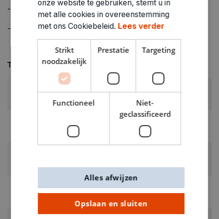
onze website te gebruiken, stemt u in
- voor bijna alle oppervlakken
met alle cookies in overeenstemming
met ons Cookiebeleid.
Lees verder
- kan zowel voor binnen- als buitengebruik
Strikt
Prestatie
Targeting
noodzakelijk
Technische specificaties
KLEUR:
Groen
Functioneel
Niet-
geclassificeerd
LEVERANCIERSKLEUR:
Grasshopper
RUBRIEK:
Stiften dekkend
Alles afwijzen
GEWICHT
0.014kg
Opslaan en sluiten
ARTIKELNUMMER