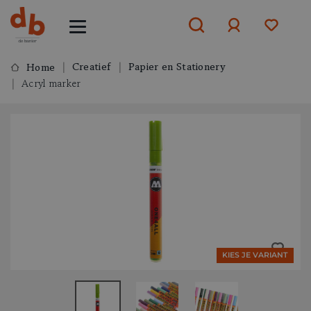
Creatief
Papier en Stationery
Home
Acryl marker
Aanmelden
of
aanmelden
KIES JE VARIANT