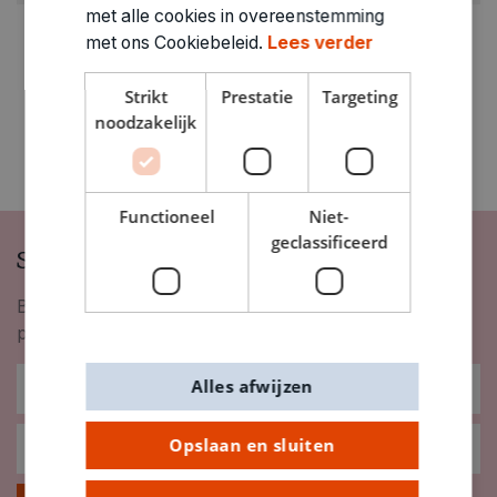
met alle cookies in overeenstemming
met ons Cookiebeleid.
Lees verder
Strikt
Prestatie
Targeting
noodzakelijk
Functioneel
Niet-
geclassificeerd
Schrijf je in op onze nieuwsbrief
Blijf op de hoogte van nieuwigheden, inspiratie,
promoties en meer!
Alles afwijzen
Opslaan en sluiten