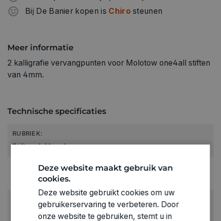
Bij De Banier kopen is
Chiro
steunen
Meer informatie
2 kalligrafie vervangpunten voor Molotow one4all stiften
van 4mm.
Technische specificaties
RUBRIEK:
Stiften dekkend
GEWICHT
Deze website maakt gebruik van
cookies.
0.001kg
Deze website gebruikt cookies om uw
ARTIKELNUMMER
gebruikerservaring te verbeteren. Door
0207902
onze website te gebruiken, stemt u in