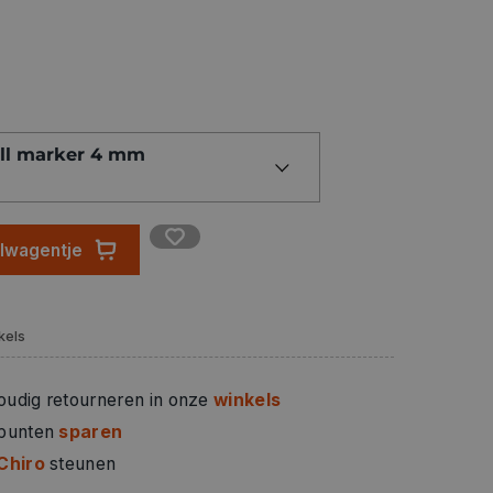
ll marker 4 mm
elwagentje
kels
oudig retourneren in onze
winkels
 punten
sparen
Chiro
steunen