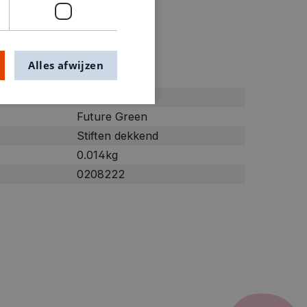
Alles afwijzen
ties
Groen
Future Green
Stiften dekkend
0.014kg
0208222