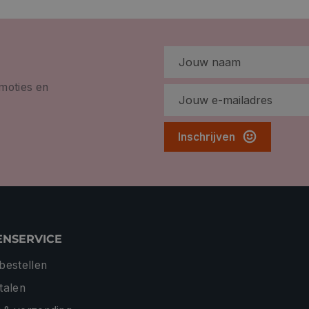
omoties en
Inschrijven
ENSERVICE
 bestellen
etalen