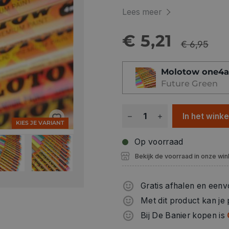
Lees meer
€ 5,21
€ 6,95
Molotow one4a
Future Green
In het wink
KIES JE VARIANT
Op voorraad
Bekijk de voorraad in onze win
Gratis afhalen en eenv
Met dit product kan je
Bij De Banier kopen is