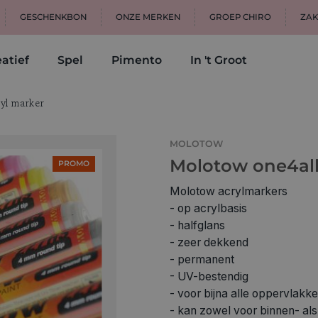
GESCHENKBON
ONZE MERKEN
GROEP CHIRO
ZAK
atief
Spel
Pimento
In 't Groot
yl marker
MOLOTOW
Molotow one4al
PROMO
Molotow acrylmarkers
- op acrylbasis
- halfglans
- zeer dekkend
- permanent
- UV-bestendig
- voor bijna alle oppervlakk
- kan zowel voor binnen- als