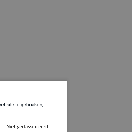
ebsite te gebruiken,
ken
ls buitengebruik
Niet-geclassificeerd