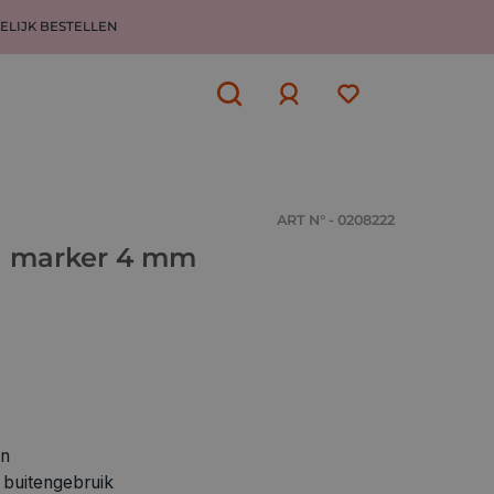
ELIJK BESTELLEN
Aanmelden
of
aanmelden
ART N° - 0208222
l marker 4 mm
en
 buitengebruik