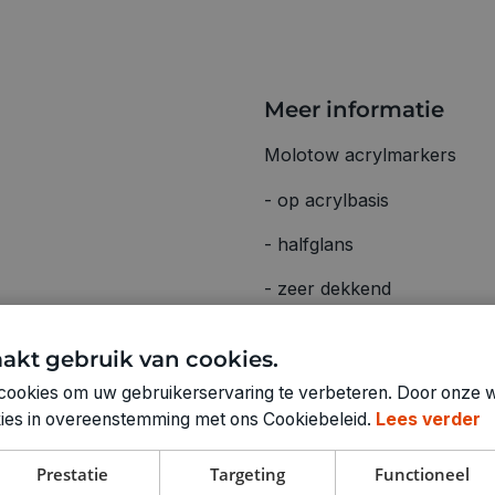
Meer informatie
Molotow acrylmarkers
- op acrylbasis
- halfglans
- zeer dekkend
- permanent
akt gebruik van cookies.
- UV-bestendig
cookies om uw gebruikerservaring te verbeteren. Door onze w
okies in overeenstemming met ons Cookiebeleid.
Lees verder
- voor bijna alle oppervlak
- kan zowel voor binnen- a
Prestatie
Targeting
Functioneel