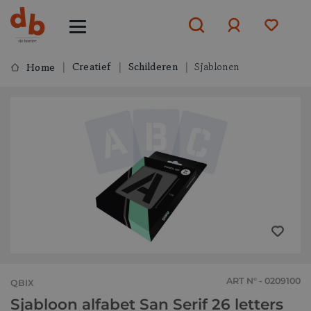
Creatief
Schilderen
Sjablonen
Home
Aanmelden
of
aanmelden
ART N° - 0209100
QBIX
Sjabloon alfabet San Serif 26 letters