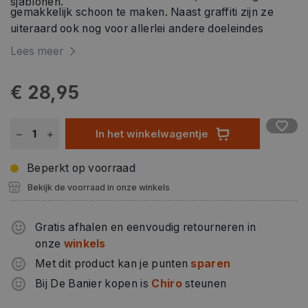
sjablonen.
gemakkelijk schoon te maken. Naast graffiti zijn ze
uiteraard ook nog voor allerlei andere doeleindes
geschikt waarbij je bv. Een toffe letterstijl wil gebruiken
Lees meer
of bijzondere en strakke patronen neer wil zetten.
€ 28,95
In het winkelwagentje
Beperkt op voorraad
Bekijk de voorraad in onze winkels
Gratis afhalen en eenvoudig retourneren in
onze
winkels
Met dit product kan je punten
sparen
Bij De Banier kopen is
Chiro
steunen