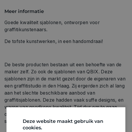
Meer informatie
Goede kwaliteit sjablonen, ontworpen voor
graffitikunstenaars.
De tofste kunstwerken, in een handomdraai!
De beste producten bestaan uit een behoefte van de
maker zelf. Zo ook de sjablonen van QBIX. Deze
sjablonen zijn in de markt gezet door de eigenaren van
een graffitistudio in den Haag. Zij ergerden zich al lang
aan het slechte beschikbare aanbod van
graffitisjablonen. Deze hadden vaak suffe designs, en
waren van goedkope kwaliteit. Tijd dus om te gaan
ontdekken wat wél werkt! Het resultaat zijn de QBIX
Deze website maakt gebruik van
sjablonen.
cookies.