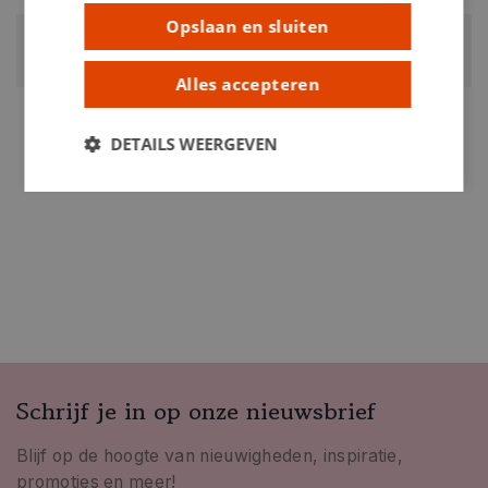
Opslaan en sluiten
GEWICHT
0.25kg
Alles accepteren
ARTIKELNUMMER
0209100
DETAILS WEERGEVEN
Schrijf je in op onze nieuwsbrief
Blijf op de hoogte van nieuwigheden, inspiratie,
promoties en meer!