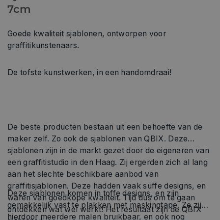
7cm
Goede kwaliteit sjablonen, ontworpen voor
graffitikunstenaars.
De tofste kunstwerken, in een handomdraai!
De beste producten bestaan uit een behoefte van de
maker zelf. Zo ook de sjablonen van QBIX. Deze
sjablonen zijn in de markt gezet door de eigenaren van
een graffitistudio in den Haag. Zij ergerden zich al lang
aan het slechte beschikbare aanbod van
graffitisjablonen. Deze hadden vaak suffe designs, en
Deze sjablonen komen in toffe designs, en zijn
waren van goedkope kwaliteit. Tijd dus om te gaan
gemakkelijk vast te plakken met maskingtape. Ze zijn
ontdekken wat wél werkt! Het resultaat zijn de QBIX
hierdoor meerdere malen bruikbaar, en ook nog