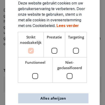
Deze website gebruikt cookies om uw
gebruikerservaring te verbeteren. Door
Deze sjablonen komen in toffe designs, en zijn
onze website te gebruiken, stemt u in
gemakkelijk vast te plakken met maskingtape. Ze zijn
met alle cookies in overeenstemming
hierdoor meerdere malen bruikbaar, en ook nog
met ons Cookiebeleid.
Lees verder
gemakkelijk schoon te maken. Naast graffiti zijn ze
uiteraard ook nog voor allerlei andere doeleindes
Strikt
Prestatie
Targeting
geschikt waarbij je bv. Een toffe letterstijl wil gebruiken
noodzakelijk
of bijzondere en strakke patronen neer wil zetten.
Functioneel
Niet-
geclassificeerd
Technische specificaties
KLEUR:
Zwart
RUBRIEK:
Alles afwijzen
Tekengerief