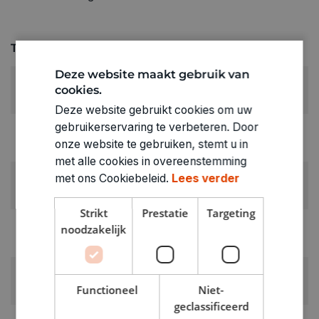
Technische specificaties
Deze website maakt gebruik van
KLEUR:
cookies.
Blauw
Deze website gebruikt cookies om uw
gebruikerservaring te verbeteren. Door
LETTERS:
onze website te gebruiken, stemt u in
S
met alle cookies in overeenstemming
RUBRIEK:
met ons Cookiebeleid.
Lees verder
Strijkfolie
Strikt
Prestatie
Targeting
GEWICHT
noodzakelijk
0.001kg
ARTIKELNUMMER
0250019
Functioneel
Niet-
geclassificeerd