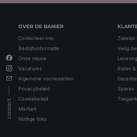
OVER DE BANIER
KLANT
Contacteer ons
Zakelijk
Bedrijfsinformatie
Veilig b
Onze missie
Levering
Vacatures
Ruilen &
Algemene voorwaarden
Garantie
Privacybeleid
Sparen
Cookiebeleid
Toeganke
connect
Merken
Nuttige links