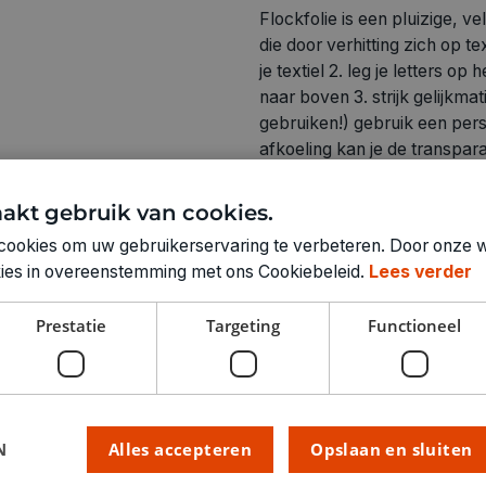
Flockfolie is een pluizige, ve
die door verhitting zich op te
je textiel 2. leg je letters o
naar boven 3. strijk gelijkma
gebruiken!) gebruik een per
afkoeling kan je de transparan
om en pers nogmaals goed aa
akt gebruik van cookies.
cookies om uw gebruikerservaring te verbeteren. Door onze w
okies in overeenstemming met ons Cookiebeleid.
Lees verder
Technische specifica
Prestatie
Targeting
Functioneel
KLEUR:
LETTERS:
RUBRIEK:
N
Alles accepteren
Opslaan en sluiten
GEWICHT
ARTIKELNUMMER