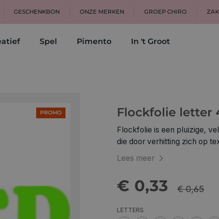
GESCHENKBON
ONZE MERKEN
GROEP CHIRO
ZAK
atief
Spel
Pimento
In 't Groot
Flockfolie letter
PROMO
Flockfolie is een pluizige, ve
die door verhitting zich op textiel hec
je textiel 2. leg je letters o
Lees meer
naar boven 3. strijk gelijkma
gebruiken!) gebruik een per
€ 0,33
afkoeling kan je de transparan
€ 0,65
om en pers nogmaals goed aa
LETTERS