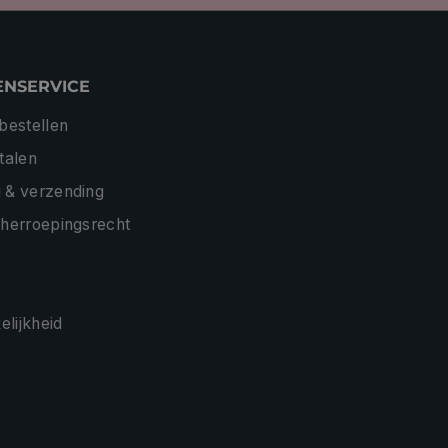
ENSERVICE
 bestellen
etalen
 & verzending
 herroepingsrecht
lijkheid