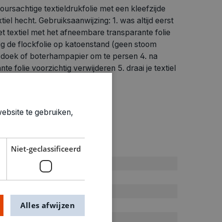
loursachtige textieldrukfolie met een kleefzijde
xtiel hecht. Gebruiksaanwijzing: 1. was altijd eerst
p het textiel met het afneembare transparante folie
tig de flockfolie op katoenstand (geen stoom
sdoek of boterhampapier om te persen 4. na
te folie voorzichtig verwijderen 5. draai je textiel
n 6. laat terug afkoelen
ebsite te gebruiken,
ties
Niet-geclassificeerd
Groen
S
Strijkfolie
Alles afwijzen
0.001kg
0250219