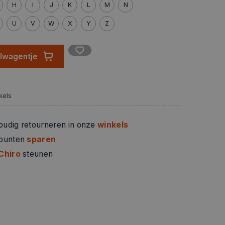
H
I
J
K
L
M
N
U
V
W
X
Y
Z
elwagentje
kels
oudig retourneren in onze
winkels
 punten
sparen
Chiro
steunen