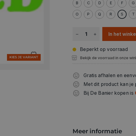
B
C
D
E
F
G
O
P
Q
R
S
T
In het wink
Beperkt op voorraad
KIES JE VARIANT
Bekijk de voorraad in onze win
Gratis afhalen en eenv
Met dit product kan je
Bij De Banier kopen is
Meer informatie