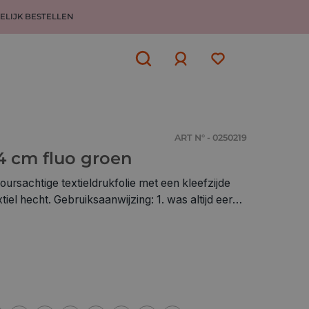
ELIJK BESTELLEN
Aanmelden
of
aanmelden
ART N° - 0250219
 4 cm fluo groen
loursachtige textieldrukfolie met een kleefzijde
ht. Gebruiksaanwijzing: 1. was altijd eerst
p het textiel met het afneembare transparante folie
tig de flockfolie op katoenstand (geen stoom
sdoek of boterhampapier om te persen 4. na
te folie voorzichtig verwijderen 5. draai je textiel
n 6. laat terug afkoelen