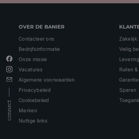
OVER DE BANIER
KLANT
Contacteer ons
Zakelijk
Bedrijfsinformatie
Veilig b
Onze missie
Levering
Vacatures
Ruilen &
Algemene voorwaarden
Garantie
Privacybeleid
Sparen
Cookiebeleid
Toeganke
connect
Merken
Nuttige links