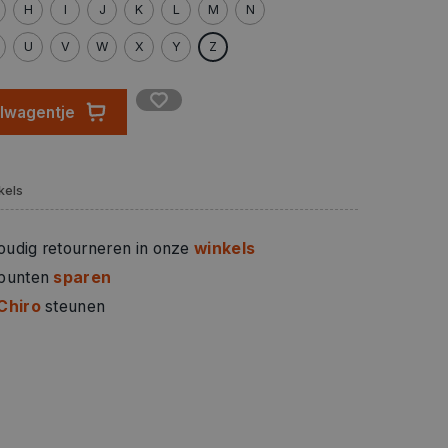
H
I
J
K
L
M
N
U
V
W
X
Y
Z
elwagentje
kels
oudig retourneren in onze
winkels
 punten
sparen
Chiro
steunen