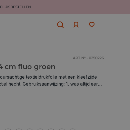
ELIJK BESTELLEN
Aanmelden
of
aanmelden
ART N° - 0250226
 4 cm fluo groen
loursachtige textieldrukfolie met een kleefzijde
ht. Gebruiksaanwijzing: 1. was altijd eerst
p het textiel met het afneembare transparante folie
tig de flockfolie op katoenstand (geen stoom
sdoek of boterhampapier om te persen 4. na
te folie voorzichtig verwijderen 5. draai je textiel
n 6. laat terug afkoelen