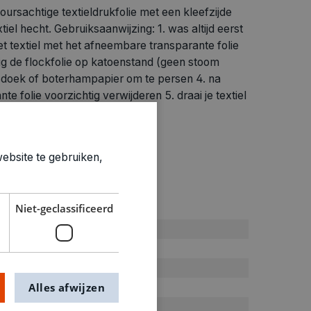
loursachtige textieldrukfolie met een kleefzijde
xtiel hecht. Gebruiksaanwijzing: 1. was altijd eerst
p het textiel met het afneembare transparante folie
tig de flockfolie op katoenstand (geen stoom
sdoek of boterhampapier om te persen 4. na
te folie voorzichtig verwijderen 5. draai je textiel
n 6. laat terug afkoelen
ebsite te gebruiken,
ties
Niet-geclassificeerd
Groen
Z
Strijkfolie
Alles afwijzen
0.001kg
0250226