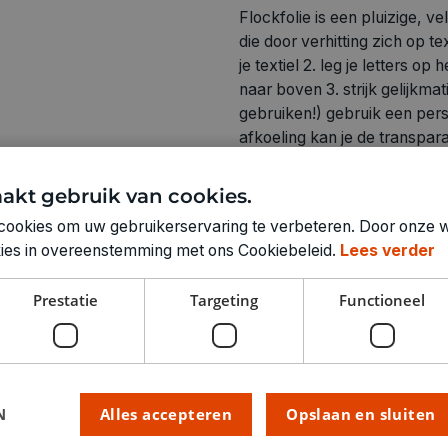
Flockfolie is een pluizige, ve
die door verhitting zich op te
je textiel 2. leg je letters o
naar boven 3. strijk gelijkma
gebruiken!) gebruik een per
afkoeling kan je de transparan
om en pers nogmaals goed aa
akt gebruik van cookies.
cookies om uw gebruikerservaring te verbeteren. Door onze w
okies in overeenstemming met ons Cookiebeleid.
Lees verder
Technische specifica
Prestatie
Targeting
Functioneel
KLEUR:
LETTERS:
RUBRIEK:
N
Alles accepteren
Opslaan en sluiten
GEWICHT
ARTIKELNUMMER