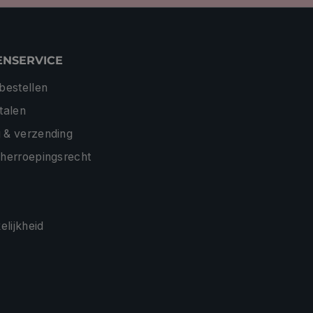
ENSERVICE
 bestellen
etalen
 & verzending
 herroepingsrecht
lijkheid