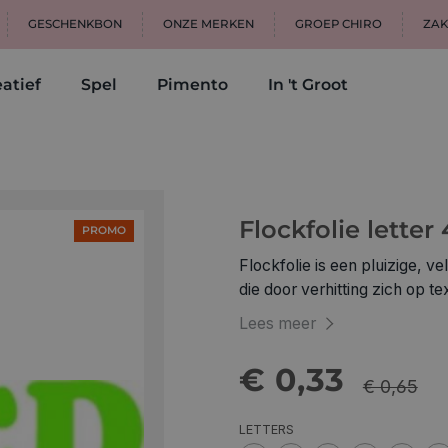
GESCHENKBON
ONZE MERKEN
GROEP CHIRO
ZAK
atief
Spel
Pimento
In 't Groot
Flockfolie letter
PROMO
Flockfolie is een pluizige, ve
die door verhitting zich op textiel hec
je textiel 2. leg je letters o
Lees meer
naar boven 3. strijk gelijkma
gebruiken!) gebruik een per
€ 0,33
afkoeling kan je de transparan
€ 0,65
om en pers nogmaals goed aa
LETTERS