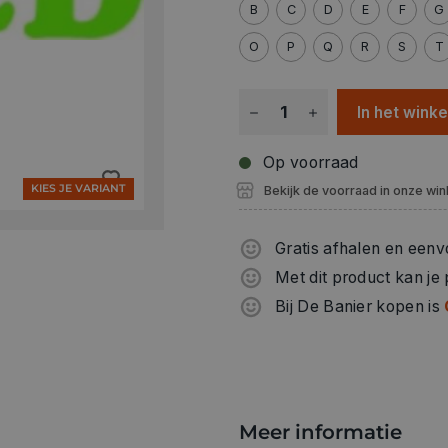
B
C
D
E
F
G
O
P
Q
R
S
T
In het wink
Op voorraad
KIES JE VARIANT
Bekijk de voorraad in onze win
Gratis afhalen en eenv
Met dit product kan je
Bij De Banier kopen is
Meer informatie