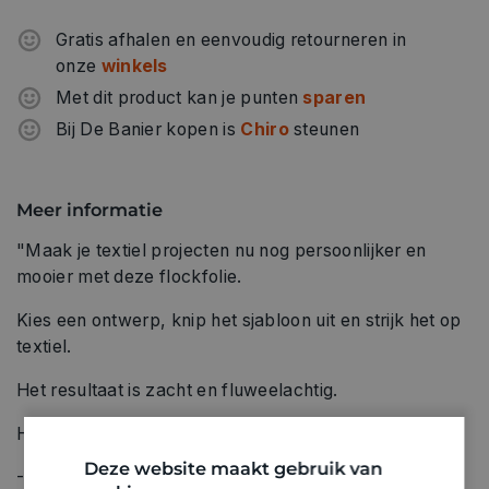
Gratis afhalen en eenvoudig retourneren in
onze
winkels
Met dit product kan je punten
sparen
Bij De Banier kopen is
Chiro
steunen
Meer informatie
"Maak je textiel projecten nu nog persoonlijker en
mooier met deze flockfolie.
Kies een ontwerp, knip het sjabloon uit en strijk het op
textiel.
Het resultaat is zacht en fluweelachtig.
Hoe gebruiken?
Deze website maakt gebruik van
- Leg de flockfolie met de meest matte kant naar