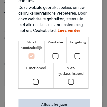
cookies.
onder op de textiel.
Deze website gebruikt cookies om uw
- Leg er een stuk bakpapier of katoenen stof bovenop.
gebruikerservaring te verbeteren. Door
onze website te gebruiken, stemt u in
- Strijk de flockfolie in +/- 30 seconden vast.
met alle cookies in overeenstemming
met ons Cookiebeleid.
Lees verder
- Laat afkoelen en verwijder nadien voorzichtig het
plastiek laagje."
Strikt
Prestatie
Targeting
noodzakelijk
Technische specificaties
Functioneel
Niet-
geclassificeerd
KLEUR:
Geel
LEVERANCIERSKLEUR:
fluo geel
Alles afwijzen