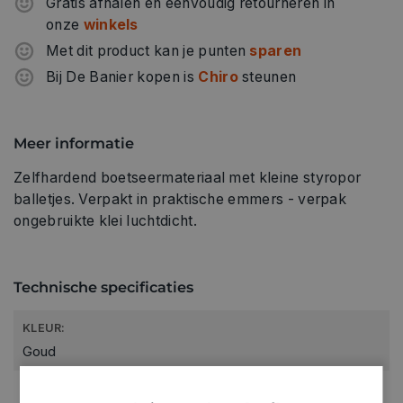
Gratis afhalen en eenvoudig retourneren in
onze
winkels
Met dit product kan je punten
sparen
Bij De Banier kopen is
Chiro
steunen
Meer informatie
Zelfhardend boetseermateriaal met kleine styropor
balletjes. Verpakt in praktische emmers - verpak
ongebruikte klei luchtdicht.
Technische specificaties
KLEUR:
Goud
LEVERANCIERSKLEUR: