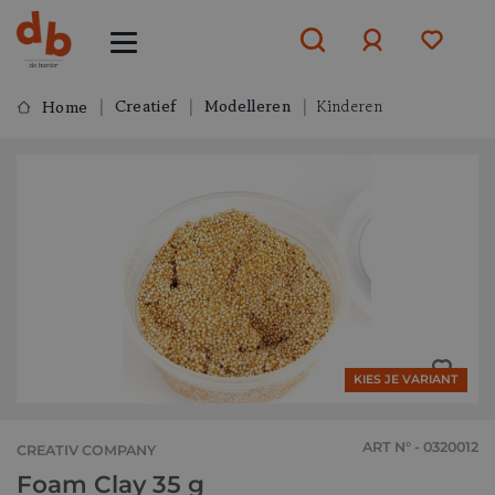
Creatief
Modelleren
Kinderen
Home
Aanmelden
of
aanmelden
KIES JE VARIANT
ART N° - 0320012
CREATIV COMPANY
Foam Clay 35 g