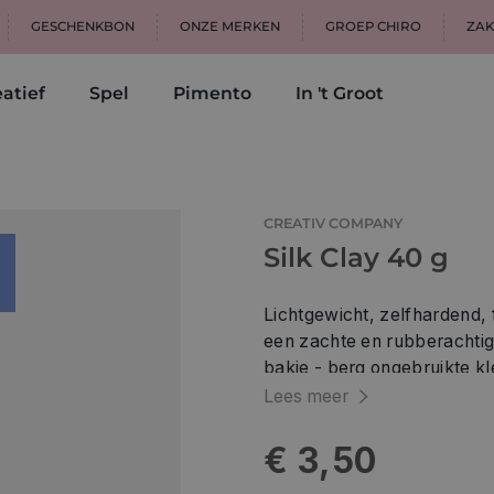
GESCHENKBON
ONZE MERKEN
GROEP CHIRO
ZAK
atief
Spel
Pimento
In 't Groot
CREATIV COMPANY
Silk Clay 40 g
Lichtgewicht, zelfhardend, fle
een zachte en rubberachtige tex
bakje - berg ongebruikte kle
Lees meer
€ 3,50