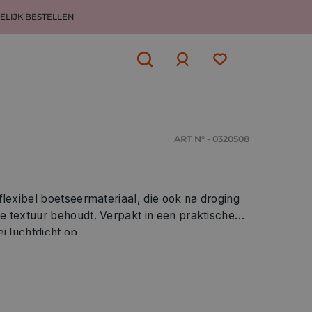
ELIJK BESTELLEN
Aanmelden
of
aanmelden
ART N° - 0320508
xibel boetseermateriaal, die ook na droging
tuur behoudt. Verpakt in een praktische
i luchtdicht op.