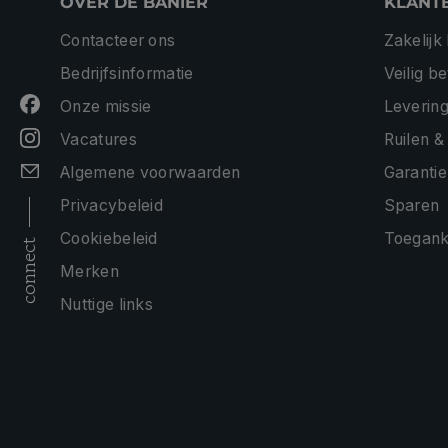
OVER DE BANIER
KLANT
Contacteer ons
Zakelijk
Bedrijfsinformatie
Veilig b
Onze missie
Levering
Vacatures
Ruilen &
Algemene voorwaarden
Garantie
Privacybeleid
Sparen
Cookiebeleid
Toeganke
connect
Merken
Nuttige links