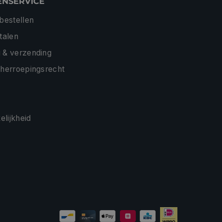
ENSERVICE
 bestellen
etalen
 & verzending
 herroepingsrecht
lijkheid