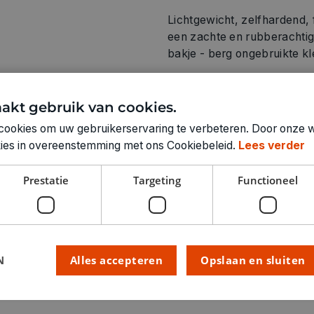
Lichtgewicht, zelfhardend, 
een zachte en rubberachtig
bakje - berg ongebruikte kle
akt gebruik van cookies.
cookies om uw gebruikerservaring te verbeteren. Door onze w
Technische specifica
okies in overeenstemming met ons Cookiebeleid.
Lees verder
KLEUR:
Prestatie
Targeting
Functioneel
LEVERANCIERSKLEUR:
RUBRIEK:
GEWICHT
ARTIKELNUMMER
N
Alles accepteren
Opslaan en sluiten