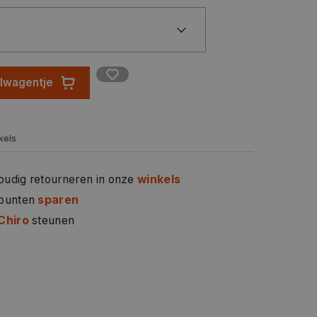
elwagentje
kels
oudig retourneren in onze
winkels
 punten
sparen
Chiro
steunen