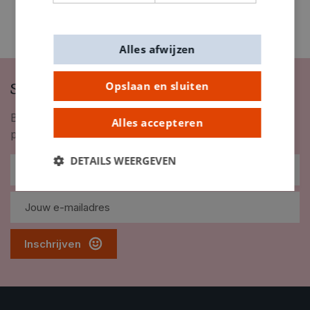
Alles afwijzen
Schrijf je in op onze nieuwsbrief
Opslaan en sluiten
Blijf op de hoogte van nieuwigheden, inspiratie,
Alles accepteren
promoties en meer!
DETAILS WEERGEVEN
Inschrijven