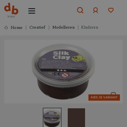
Creatief
Modelleren
Kinderen
Home
Aanmelden
of
aanmelden
KIES JE VARIANT