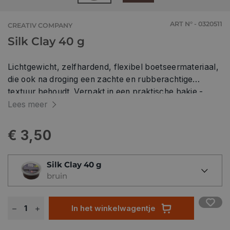
ART N° - 0320511
CREATIV COMPANY
Silk Clay 40 g
Lichtgewicht, zelfhardend, flexibel boetseermateriaal,
die ook na droging een zachte en rubberachtige
textuur behoudt. Verpakt in een praktische bakje -
berg ongebruikte klei luchtdicht op.
Lees meer
€ 3,50
Silk Clay 40 g
bruin
In het winkelwagentje