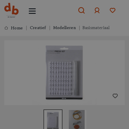
Creatief
Modelleren
Basismateriaal
Home
Aanmelden
of
aanmelden