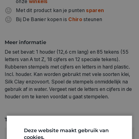
onze
winkels
Met dit product kan je punten
sparen
Bij De Banier kopen is
Chiro
steunen
Meer informatie
De set bevat: 1 houder (12,6 cm lang) en 85 tekens (55
letters van A tot Z, 18 cijfers en 12 speciale tekens).
Rubberen stempels met cijfers en letters in hard plastic.
Incl. houder. Kan worden gebruikt met vele soorten klei,
Silk Clay enzovoort. Spoel de stempels onmiddellijk na
gebruik af in water. Vergeet niet de letters en cijfers in de
houder om te keren voordat u gaat stempelen.
Technische specificaties
Deze website maakt gebruik van
RUBRIEK:
cookies.