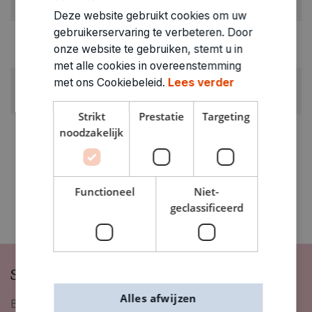
Zelfhardende klei
Deze website gebruikt cookies om uw
gebruikerservaring te verbeteren. Door
GEWICHT
onze website te gebruiken, stemt u in
0.065kg
met alle cookies in overeenstemming
ARTIKELNUMMER
met ons Cookiebeleid.
Lees verder
0320860
Strikt
Prestatie
Targeting
noodzakelijk
Functioneel
Niet-
geclassificeerd
Schrijf je in op onze nieuwsbrief
Alles afwijzen
Blijf op de hoogte van nieuwigheden, inspiratie,