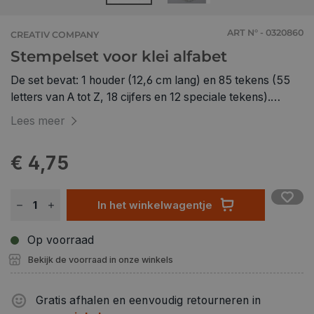
ART N° - 0320860
CREATIV COMPANY
Stempelset voor klei alfabet
De set bevat: 1 houder (12,6 cm lang) en 85 tekens (55
letters van A tot Z, 18 cijfers en 12 speciale tekens).
Rubberen stempels met cijfers en letters in hard plastic.
Lees meer
Incl. houder. Kan worden gebruikt met vele soorten klei,
Silk Clay enzovoort. Spoel de stempels onmiddellijk na
€ 4,75
gebruik af in water. Vergeet niet de letters en cijfers in de
houder om te keren voordat u gaat stempelen.
In het winkelwagentje
Op voorraad
Bekijk de voorraad in onze winkels
Gratis afhalen en eenvoudig retourneren in