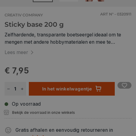
ART N° - 0320911
CREATIV COMPANY
Sticky base 200 g
Zelfhardende, transparante boetseergel ideaal om te
mengen met andere hobbymaterialen en mee te
bekleden en te decoreren Kan ook gebruikt worden als
Lees meer
lijm op absorberende oppervlakken. Sticky Base kan
worden gemengd met kralen, pailletten, mini-glazen
€ 7,95
bollen en dergelijke en is dan ideaal voor het modelleren
en decoreren van diverse absorberende artikelen 1
doosje van 200 gr
In het winkelwagentje
Op voorraad
Bekijk de voorraad in onze winkels
Gratis afhalen en eenvoudig retourneren in