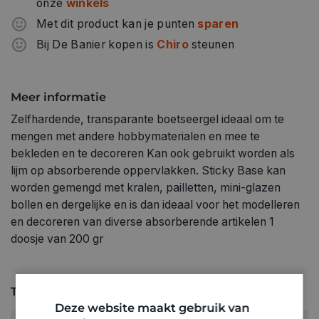
onze
winkels
Met dit product kan je punten
sparen
Bij De Banier kopen is
Chiro
steunen
Meer informatie
Zelfhardende, transparante boetseergel ideaal om te
mengen met andere hobbymaterialen en mee te
bekleden en te decoreren Kan ook gebruikt worden als
lijm op absorberende oppervlakken. Sticky Base kan
worden gemengd met kralen, pailletten, mini-glazen
bollen en dergelijke en is dan ideaal voor het modelleren
en decoreren van diverse absorberende artikelen 1
doosje van 200 gr
Technische specificaties
Deze website maakt gebruik van