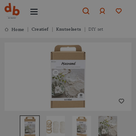
Creatief
Knutselsets
DIY set
Home
Aanmelden
of
aanmelden