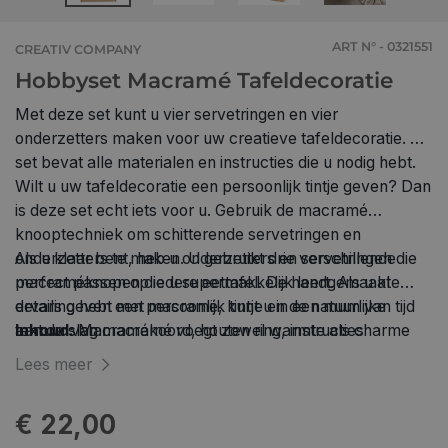
ART N° - 0321551
CREATIV COMPANY
Hobbyset Macramé Tafeldecoratie
Met deze set kunt u vier servetringen en vier
onderzetters maken voor uw creatieve tafeldecoratie. De
set bevat alle materialen en instructies die u nodig hebt.
Wilt u uw tafeldecoratie een persoonlijk tintje geven? Dan
is deze set echt iets voor u. Gebruik de macramé
knooptechniek om schitterende servetringen en
onderzetters te maken. U gebruikt drie verschillende
Als u klaar bent, heb u onderzetters en servetringen die
macraméknopen die u supermakkelijk leert. Als u al
perfect passen op iedere eettafel. De handgemaakte
ervaring hebt met macramé, kunt u in een mum van tijd
details geven een persoonlijk tintje en de natuurlijke
aan de slag..
textuur van macramé voegt zowel warmte als charme
Inhoud:
Macramékoord, houten ring, instructies
toe aan uw tafeldecoratie.
Lees meer
€ 22,00