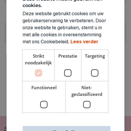
cookies.
RUBRIEK:
Deze website gebruikt cookies om uw
Decoratieve elementen
gebruikerservaring te verbeteren. Door
onze website te gebruiken, stemt u in
GEWICHT
met alle cookies in overeenstemming
0.015kg
met ons Cookiebeleid.
Lees verder
ARTIKELNUMMER
0323140
Strikt
Prestatie
Targeting
noodzakelijk
Functioneel
Niet-
geclassificeerd
Schrijf je in op onze nieuwsbrief