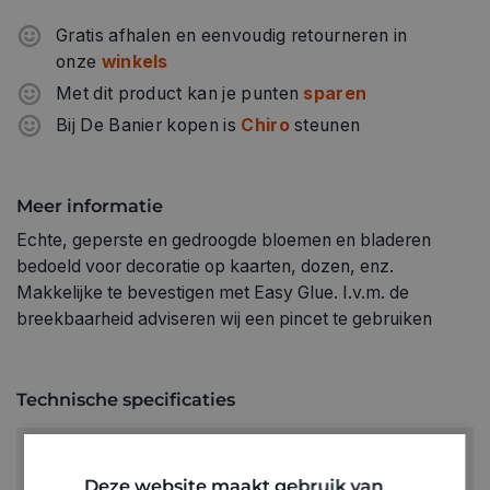
Gratis afhalen en eenvoudig retourneren in
onze
winkels
Met dit product kan je punten
sparen
Bij De Banier kopen is
Chiro
steunen
Meer informatie
Echte, geperste en gedroogde bloemen en bladeren
bedoeld voor decoratie op kaarten, dozen, enz.
Makkelijke te bevestigen met Easy Glue. I.v.m. de
breekbaarheid adviseren wij een pincet te gebruiken
Technische specificaties
KLEUR:
Wit
Deze website maakt gebruik van