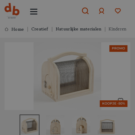
Creatief
Natuurlijke materialen
Kinderen
Home
Aanmelden
PROMO
of
aanmelden
KOOPJE -50%