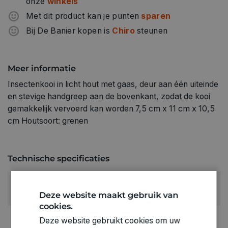
onze
winkels
Met dit product kan je punten
sparen
Bij De Banier kopen is
Chiro
steunen
Meer informatie
Insectenkooi in licht hout met gaas, deur aan één uiteinde
en stevige handgreep aan de bovenkant, zodat de kooi
gemakkelijk vervoerd kan worden 7,5 cm x 11 cm x 10,5
cm Houtsoort: grenen
Technische specificaties
RUBRIEK:
Algemene benodigdheden
Deze website maakt gebruik van
cookies.
GEWICHT
Deze website gebruikt cookies om uw