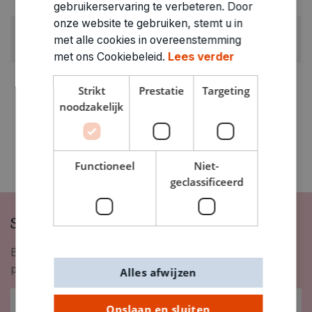
0.07kg
gebruikerservaring te verbeteren. Door
onze website te gebruiken, stemt u in
ARTIKELNUMMER
met alle cookies in overeenstemming
0323185
met ons Cookiebeleid.
Lees verder
Strikt
Prestatie
Targeting
noodzakelijk
Functioneel
Niet-
geclassificeerd
Schrijf je in op onze nieuwsbrief
Blijf op de hoogte van nieuwigheden, inspiratie,
promoties en meer!
Alles afwijzen
Opslaan en sluiten