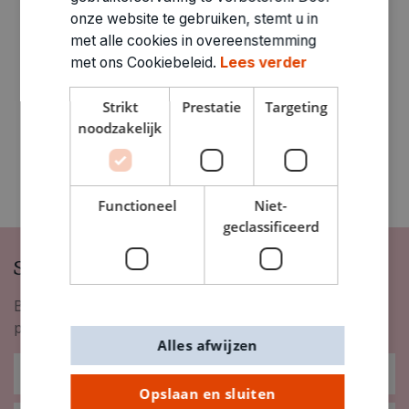
ARTIKELNUMMER
onze website te gebruiken, stemt u in
0323278
met alle cookies in overeenstemming
met ons Cookiebeleid.
Lees verder
Strikt
Prestatie
Targeting
noodzakelijk
Functioneel
Niet-
geclassificeerd
Schrijf je in op onze nieuwsbrief
Blijf op de hoogte van nieuwigheden, inspiratie,
promoties en meer!
Alles afwijzen
Opslaan en sluiten