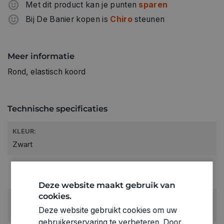
Met dit product kan je punten
sparen
Bij De Banier kopen is
Chiro
steunen
Meer informatie
Rond, elastisch koord
Technische specificaties
KLEUR:
Zwart
RUBRIEK:
Allerlei
Deze website maakt gebruik van
cookies.
GEWICHT
Deze website gebruikt cookies om uw
0.095kg
gebruikerservaring te verbeteren. Door