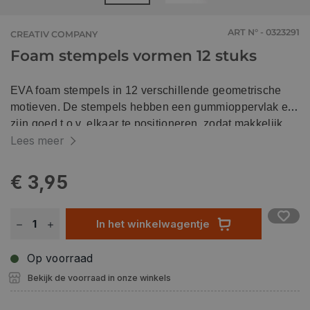
ART N° - 0323291
CREATIV COMPANY
Foam stempels vormen 12 stuks
EVA foam stempels in 12 verschillende geometrische
motieven. De stempels hebben een gummioppervlak en
zijn goed t.o.v. elkaar te positioneren, zodat makkelijk
mooie patronen kunnen worden gemaakt.
Lees meer
€ 3,95
In het winkelwagentje
Op voorraad
Bekijk de voorraad in onze winkels