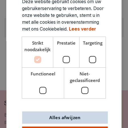
Deze website gebruikt cookies om uw
GEWICHT
gebruikerservaring te verbeteren. Door
0.025kg
onze website te gebruiken, stemt u in
met alle cookies in overeenstemming
ARTIKELNUMMER
met ons Cookiebeleid.
Lees verder
0323291
Strikt
Prestatie
Targeting
noodzakelijk
Functioneel
Niet-
geclassificeerd
Schrijf je in op onze nieuwsbrief
Blijf op de hoogte van nieuwigheden, inspiratie,
Alles afwijzen
promoties en meer!