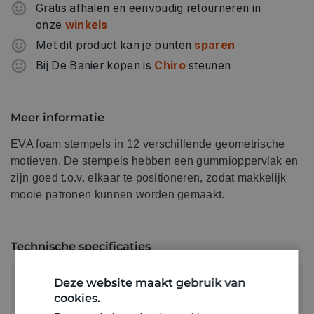
Gratis afhalen en eenvoudig retourneren in
onze
winkels
Met dit product kan je punten
sparen
Bij De Banier kopen is
Chiro
steunen
Meer informatie
EVA foam stempels in 12 verschillende geometrische
motieven. De stempels hebben een gummioppervlak en
zijn goed t.o.v. elkaar te positioneren, zodat makkelijk
mooie patronen kunnen worden gemaakt.
Technische specificaties
RUBRIEK:
Deze website maakt gebruik van
Vormen en sjablonen
cookies.