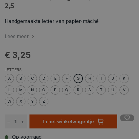
2,5
Handgemaakte letter van papier-mâché
Lees meer
€ 3,25
LETTERS
A
B
C
D
E
F
G
H
I
J
K
L
M
N
O
P
Q
R
S
T
U
V
W
X
Y
Z
In het winkelwagentje
Op voorraad