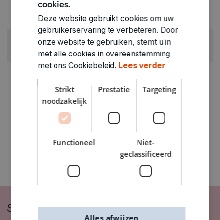
cookies.
RUBRIEK:
Deze website gebruikt cookies om uw
Vormen en sjablonen
gebruikerservaring te verbeteren. Door
GEWICHT
onze website te gebruiken, stemt u in
0.06kg
met alle cookies in overeenstemming
met ons Cookiebeleid.
Lees verder
ARTIKELNUMMER
0324007
Strikt
Prestatie
Targeting
noodzakelijk
Functioneel
Niet-
geclassificeerd
Schrijf je in op onze nieuwsbrief
Alles afwijzen