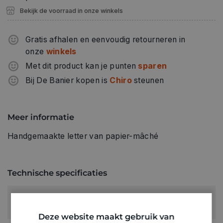
Bekijk de voorraad in onze winkels
Gratis afhalen en eenvoudig retourneren in
onze
winkels
Met dit product kan je punten
sparen
Bij De Banier kopen is
Chiro
steunen
Meer informatie
Handgemaakte letter van papier-mâché
Technische specificaties
LETTERS:
G
Deze website maakt gebruik van