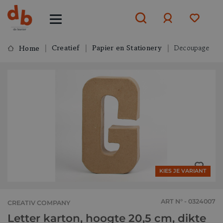
Creatief
Papier en Stationery
Decoupage
Home
Aanmelden
of
aanmelden
KIES JE VARIANT
ART N° - 0324007
CREATIV COMPANY
Letter karton, hoogte 20,5 cm, dikte