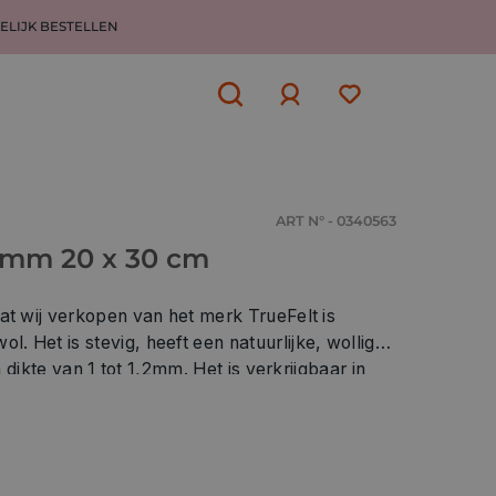
ELIJK BESTELLEN
Aanmelden
of
aanmelden
ART N° - 0340563
2 mm 20 x 30 cm
at wij verkopen van het merk TrueFelt is
 Het is stevig, heeft een natuurlijke, wollige
en dikte van 1 tot 1,2mm. Het is verkrijgbaar in
enschappen TrueFelt is een zuiver wollen
t gemaakt van zuiver scheerwol van Zuid
. TrueFelt is een in Europa geproduceerd
 dat voldoet aan de Europese richtlijnen (REACH)