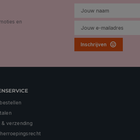
omoties en
Inschrijven
ENSERVICE
 bestellen
etalen
 & verzending
 herroepingsrecht