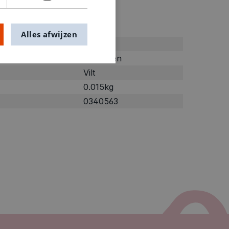
ties
Alles afwijzen
Groen
grijsgroen
Vilt
0.015kg
0340563