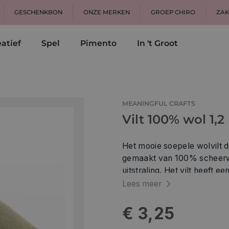
GESCHENKBON
ONZE MERKEN
GROEP CHIRO
ZAK
atief
Spel
Pimento
In 't Groot
MEANINGFUL CRAFTS
Vilt 100% wol 1,
Het mooie soepele wolvilt d
gemaakt van 100% scheerwol.
uitstraling. Het vilt heeft e
vele prachtige kleuren. Eig
Lees meer
wolvilt. TrueFelt is wolvil
Amerikaanse schapenrassen
€ 3,25
wolvilt. TrueFelt is wolvilt