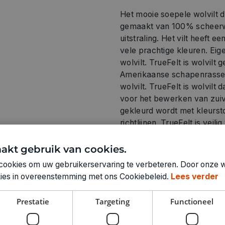
Het mooie soepele wolvilt d
gemaakt van 100% scheerwol.
uitstraling. Het vilt heeft e
vele prachtige kleuren. Eig
wolvilt. TrueFelt is wolvil
Amerikaanse schapenrassen
wolvilt. TrueFelt is wolvilt
voor het bewerken van zuive
gekleurd wordt met kleursto
richtlijnen. TrueFelt is vei
wolwasprogramma van maxim
krimpen, maar dat is doorg
akt gebruik van cookies.
gestreken op een middelwa
cookies om uw gebruikerservaring te verbeteren. Door onze w
warmte- en geluidsisolerend
okies in overeenstemming met ons Cookiebeleid.
Lees verder
duurzaam en volledig recyc
Prestatie
Targeting
Functioneel