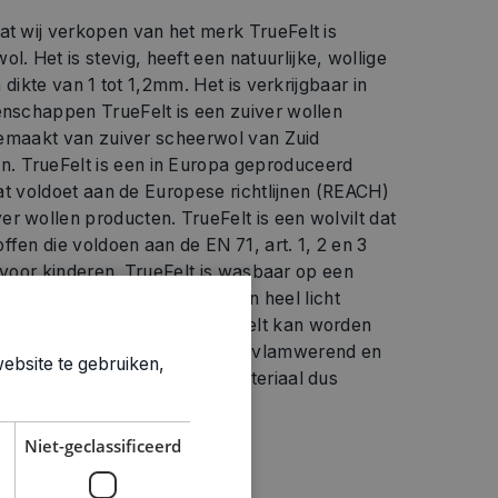
at wij verkopen van het merk TrueFelt is
 Het is stevig, heeft een natuurlijke, wollige
en dikte van 1 tot 1,2mm. Het is verkrijgbaar in
enschappen TrueFelt is een zuiver wollen
t gemaakt van zuiver scheerwol van Zuid
. TrueFelt is een in Europa geproduceerd
 dat voldoet aan de Europese richtlijnen (REACH)
r wollen producten. TrueFelt is een wolvilt dat
ffen die voldoen aan de EN 71, art. 1, 2 en 3
lig voor kinderen. TrueFelt is wasbaar op een
aal 30 graden. TrueFelt kan heel licht
aans niet meer dan 5%. TrueFelt kan worden
rme termperatuur. TrueFelt is vlamwerend en
ebsite te gebruiken,
. TrueFelt is 100 % zuiver materiaal dus
lebaar.
Niet-geclassificeerd