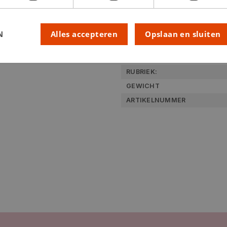
Technische specifica
N
Alles accepteren
Opslaan en sluiten
KLEUR:
LEVERANCIERSKLEUR:
RUBRIEK:
GEWICHT
ARTIKELNUMMER