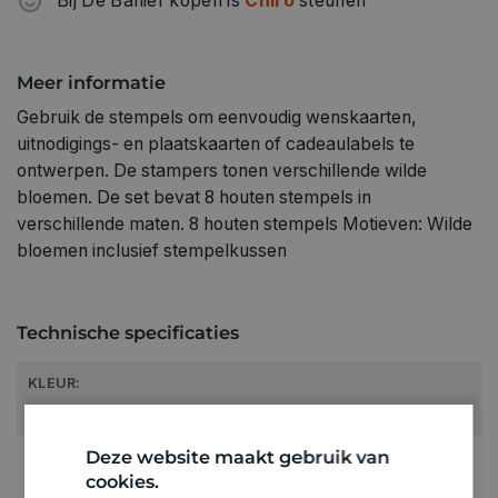
Bij De Banier kopen is
Chiro
steunen
Meer informatie
Gebruik de stempels om eenvoudig wenskaarten,
uitnodigings- en plaatskaarten of cadeaulabels te
ontwerpen. De stampers tonen verschillende wilde
bloemen. De set bevat 8 houten stempels in
verschillende maten. 8 houten stempels Motieven: Wilde
bloemen inclusief stempelkussen
Technische specificaties
KLEUR:
Roze
Deze website maakt gebruik van
RUBRIEK:
cookies.
Stempels