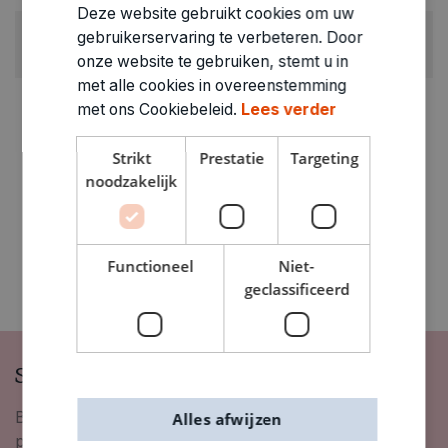
Deze website gebruikt cookies om uw
GEWICHT
gebruikerservaring te verbeteren. Door
0.125kg
onze website te gebruiken, stemt u in
met alle cookies in overeenstemming
ARTIKELNUMMER
met ons Cookiebeleid.
Lees verder
0371105
Strikt
Prestatie
Targeting
noodzakelijk
Functioneel
Niet-
geclassificeerd
Schrijf je in op onze nieuwsbrief
Blijf op de hoogte van nieuwigheden, inspiratie,
Alles afwijzen
promoties en meer!