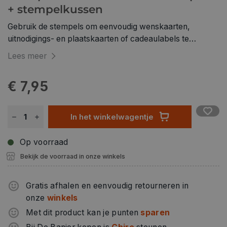
+ stempelkussen
Gebruik de stempels om eenvoudig wenskaarten,
uitnodigings- en plaatskaarten of cadeaulabels te
ontwerpen. De stampers tonen verschillende wilde
Lees meer
bloemen. De set bevat 8 houten stempels in
verschillende maten. 8 houten stempels Motieven: Wilde
€ 7,95
bloemen inclusief stempelkussen
In het winkelwagentje
Op voorraad
Bekijk de voorraad in onze winkels
Gratis afhalen en eenvoudig retourneren in
onze
winkels
Met dit product kan je punten
sparen