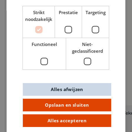
Strikt
Prestatie
Targeting
noodzakelijk
Functioneel
Niet-
geclassificeerd
Alles afwijzen
Opslaan en sluiten
Washi tape set 1,5 cm x 10 m 4 stuks black &
Tek
white
Alles accepteren