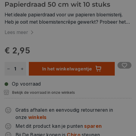
Papierdraad 50 cm wit 10 stuks
Het ideale papierdraad voor uw papieren bloemisterij.
Heb je ooit met bloemistencrêpe gewerkt? Probeer het
eens en tover de mooiste papieren bloemen tevoorschijn!
Lees meer
• Papierdraad voor veel knutselprojecten • wit, 18 mm
dik, 50 cm lang • Inhoud: 10 stuks
€ 2,95
In het winkelwagentje
Op voorraad
Bekijk de voorraad in onze winkels
Gratis afhalen en eenvoudig retourneren in
onze
winkels
Met dit product kan je punten
sparen
Bij De Banier kopen is
Chiro
steunen