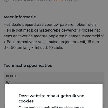
Meer informatie
Het ideale papierdraad voor uw papieren bloemisterij.
Heb je ooit met bloemistencrêpe gewerkt? Probeer het
eens en tover de mooiste papieren bloemen tevoorschijn!
• Papierdraad voor veel knutselprojecten • wit, 18 mm
dik, 50 cm lang • Inhoud: 10 stuks
Technische specificaties
KLEUR:
Wit
RUBRIEK:
Deze website maakt gebruik van
Algemene benodigdheden
cookies.
Deze website gebruikt cookies om uw