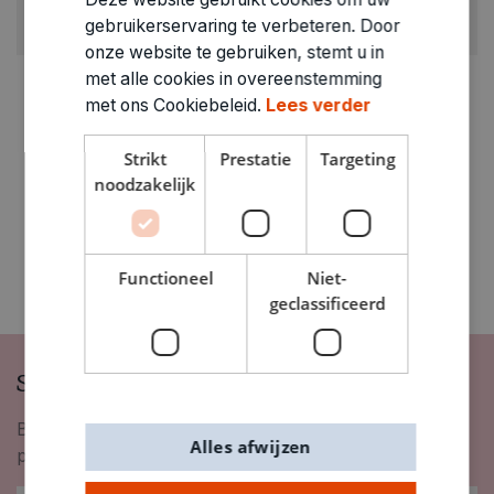
GEWICHT
gebruikerservaring te verbeteren. Door
0.075kg
onze website te gebruiken, stemt u in
met alle cookies in overeenstemming
ARTIKELNUMMER
met ons Cookiebeleid.
Lees verder
0371560
Strikt
Prestatie
Targeting
noodzakelijk
Functioneel
Niet-
geclassificeerd
Schrijf je in op onze nieuwsbrief
Blijf op de hoogte van nieuwigheden, inspiratie,
Alles afwijzen
promoties en meer!