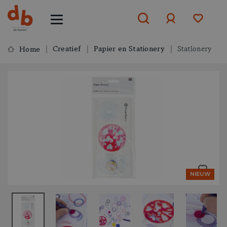
Creatief
Papier en Stationery
Stationery
Home
Aanmelden
of
aanmelden
NIEUW