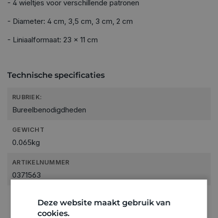
- 4 wieltjes voor verschillende patronen
- Diameter: 4 cm, 3,5 cm, 3 cm, 2 cm
- Liniaalformaat: 23 x 11 cm
Technische specificaties
RUBRIEK:
Bureelbenodigdheden
GEWICHT
0.065kg
ARTIKELNUMMER
0371563
Deze website maakt gebruik van
cookies.