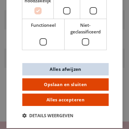
noodzakelijk
pastelgroen
RUBRIEK:
Linten
Functioneel
Niet-
geclassificeerd
GEWICHT
0.015kg
ARTIKELNUMMER
0372273
Alles afwijzen
Opslaan en sluiten
Alles accepteren
DETAILS WEERGEVEN