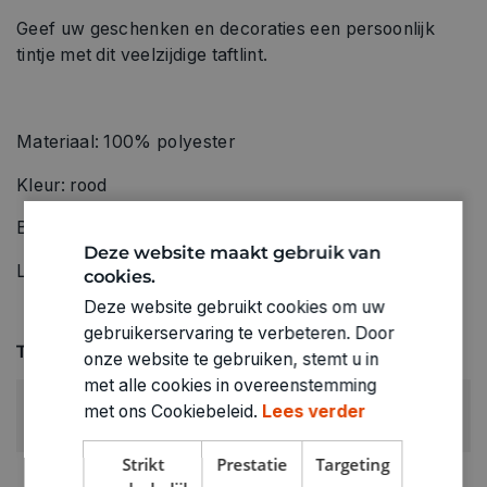
Geef uw geschenken en decoraties een persoonlijk
tintje met dit veelzijdige taftlint.
Materiaal: 100% polyester
Kleur: rood
Breedte: 16 mm
Deze website maakt gebruik van
Lengte: 3 m
cookies.
Deze website gebruikt cookies om uw
gebruikerservaring te verbeteren. Door
Technische specificaties
onze website te gebruiken, stemt u in
met alle cookies in overeenstemming
KLEUR:
met ons Cookiebeleid.
Lees verder
Groen
Strikt
Prestatie
Targeting
LEVERANCIERSKLEUR: