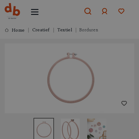
Creatief
Textiel
Borduren
Home
Aanmelden
of
aanmelden