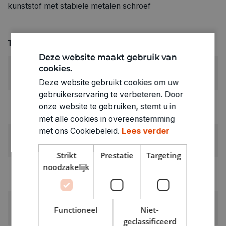
kunststof met stabiele metalen schroef
Technische specificaties
Deze website maakt gebruik van
DIAMETER:
cookies.
10,5 cm
Deze website gebruikt cookies om uw
gebruikerservaring te verbeteren. Door
KLEUR:
onze website te gebruiken, stemt u in
Roze
met alle cookies in overeenstemming
met ons Cookiebeleid.
Lees verder
RUBRIEK:
Algemene benodigdheden
Strikt
Prestatie
Targeting
noodzakelijk
GEWICHT
0.05kg
ARTIKELNUMMER
Functioneel
Niet-
0372424
geclassificeerd