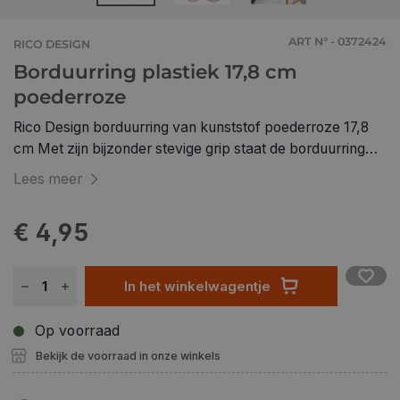
ART N° - 0372424
RICO DESIGN
Borduurring plastiek 17,8 cm
poederroze
Rico Design borduurring van kunststof poederroze 17,8
cm Met zijn bijzonder stevige grip staat de borduurring
garant voor grenzeloos borduurplezier! De ring is van
Lees meer
binnenuit gegroefd. Dit houdt in dat de binnenring rondom
is voorzien van een smalle verdikking, die in de groef van
€ 4,95
de buitenring 'klikt'. Hierdoor hebben de borduurgronden
een stevige grip en glijden ze niet weg. Het klemmen gaat
heel gemakkelijk als de metalen schroef helemaal
In het winkelwagentje
losgedraaid is: plaats gewoon de buitenring om de
binnenring en draai de schroef vervolgens weer vast.
Op voorraad
Maat: diameter 17,8 cm Kleur: poederroze Materiaal:
Bekijk de voorraad in onze winkels
kunststof met stabiele metalen schroef