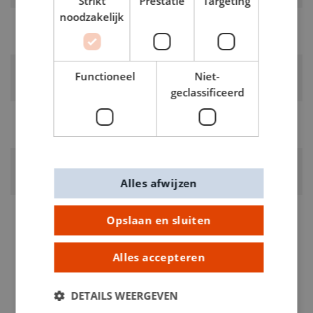
Strikt
Prestatie
Targeting
noodzakelijk
LEVERANCIERSKLEUR:
Geel
RUBRIEK:
Functioneel
Niet-
Synthetische koord
geclassificeerd
GEWICHT
0.015kg
ARTIKELNUMMER
0373302
Alles afwijzen
Opslaan en sluiten
Alles accepteren
DETAILS WEERGEVEN