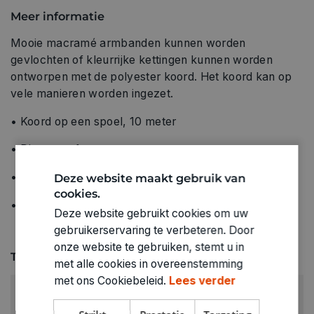
Meer informatie
Mooie macramé armbanden kunnen worden
gevlochten of kleurrijke kettingen kunnen worden
ontworpen met de polyester koord. Het koord kan op
vele manieren worden ingezet.
• Koord op een spoel, 10 meter
• Diameter: 1 mm
• Materiaal: 100% polyester
Deze website maakt gebruik van
cookies.
• Verschillende kleuren om uit te kiezen
Deze website gebruikt cookies om uw
gebruikerservaring te verbeteren. Door
onze website te gebruiken, stemt u in
Technische specificaties
met alle cookies in overeenstemming
met ons Cookiebeleid.
Lees verder
KLEUR:
Geel