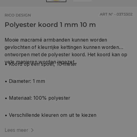
ART N° - 0373302
RICO DESIGN
Polyester koord 1 mm 10 m
Mooie macramé armbanden kunnen worden
gevlochten of kleurrijke kettingen kunnen worden
ontworpen met de polyester koord. Het koord kan op
vele manieren worden ingezet.
• Koord op een spoel, 10 meter
• Diameter: 1 mm
• Materiaal: 100% polyester
• Verschillende kleuren om uit te kiezen
Lees meer