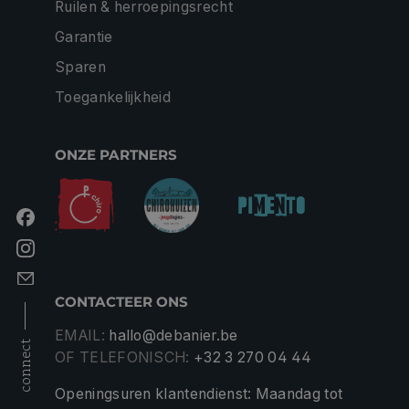
Ruilen & herroepingsrecht
Garantie
Sparen
Toegankelijkheid
ONZE PARTNERS
CONTACTEER ONS
EMAIL:
hallo@debanier.be
connect
OF TELEFONISCH:
+32 3 270 04 44
Openingsuren klantendienst: Maandag tot