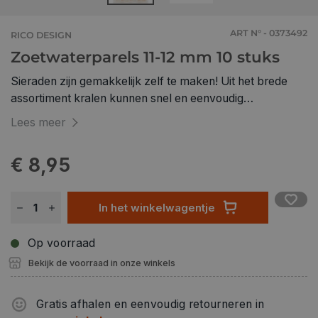
ART N° - 0373492
RICO DESIGN
Zoetwaterparels 11-12 mm 10 stuks
Sieraden zijn gemakkelijk zelf te maken! Uit het brede
assortiment kralen kunnen snel en eenvoudig
halskettingen en armbanden worden ontworpen in een
Lees meer
speelse en tegelijkertijd stoere uitstraling. Simpelweg de
kralen op een elastische perlondraad trekken, een knoop
€ 8,95
of sluiting bevestigen - klaar. De zoetwaterparels zorgen
voor bijzondere highlights. Inhoud: 10 stuks Materiaal:
kunststof Afmetingen: ca. 11 - 12 mm, met gat
In het winkelwagentje
gemakkelijk te rijgen met de juiste perlondraad (0,4 - 1
mm) Het is een natuurproduct! Kleine afwijkingen in
Op voorraad
maat, vorm en kleur zijn mogelijk
Bekijk de voorraad in onze winkels
Gratis afhalen en eenvoudig retourneren in