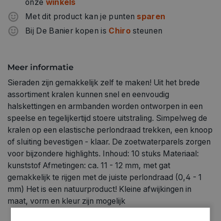
onze
winkels
Met dit product kan je punten
sparen
Bij De Banier kopen is
Chiro
steunen
Meer informatie
Sieraden zijn gemakkelijk zelf te maken! Uit het brede
assortiment kralen kunnen snel en eenvoudig
halskettingen en armbanden worden ontworpen in een
speelse en tegelijkertijd stoere uitstraling. Simpelweg de
kralen op een elastische perlondraad trekken, een knoop
of sluiting bevestigen - klaar. De zoetwaterparels zorgen
voor bijzondere highlights. Inhoud: 10 stuks Materiaal:
kunststof Afmetingen: ca. 11 - 12 mm, met gat
gemakkelijk te rijgen met de juiste perlondraad (0,4 - 1
mm) Het is een natuurproduct! Kleine afwijkingen in
maat, vorm en kleur zijn mogelijk