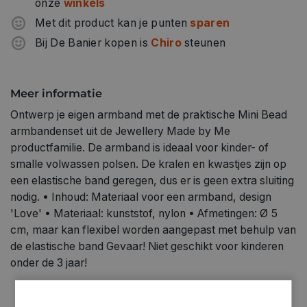
onze
winkels
Met dit product kan je punten
sparen
Bij De Banier kopen is
Chiro
steunen
Meer informatie
Ontwerp je eigen armband met de praktische Mini Bead
armbandenset uit de Jewellery Made by Me
productfamilie. De armband is ideaal voor kinder- of
smalle volwassen polsen. De kralen en kwastjes zijn op
een elastische band geregen, dus er is geen extra sluiting
nodig. • Inhoud: Materiaal voor een armband, design
'Love' • Materiaal: kunststof, nylon • Afmetingen: Ø 5
cm, maar kan flexibel worden aangepast met behulp van
de elastische band Gevaar! Niet geschikt voor kinderen
onder de 3 jaar!