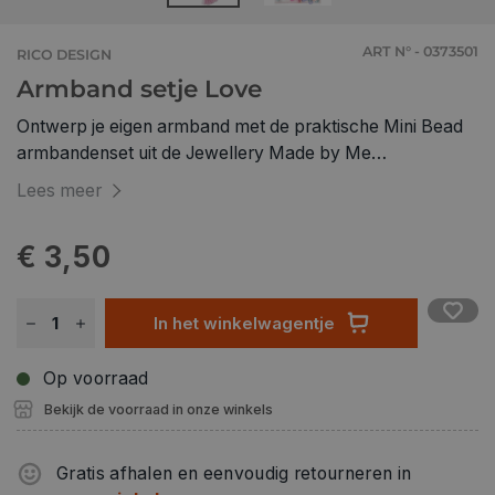
ART N° - 0373501
RICO DESIGN
Armband setje Love
Ontwerp je eigen armband met de praktische Mini Bead
armbandenset uit de Jewellery Made by Me
productfamilie. De armband is ideaal voor kinder- of
Lees meer
smalle volwassen polsen. De kralen en kwastjes zijn op
een elastische band geregen, dus er is geen extra sluiting
€ 3,50
nodig. • Inhoud: Materiaal voor een armband, design
'Love' • Materiaal: kunststof, nylon • Afmetingen: Ø 5
cm, maar kan flexibel worden aangepast met behulp van
In het winkelwagentje
de elastische band Gevaar! Niet geschikt voor kinderen
onder de 3 jaar!
Op voorraad
Bekijk de voorraad in onze winkels
Gratis afhalen en eenvoudig retourneren in