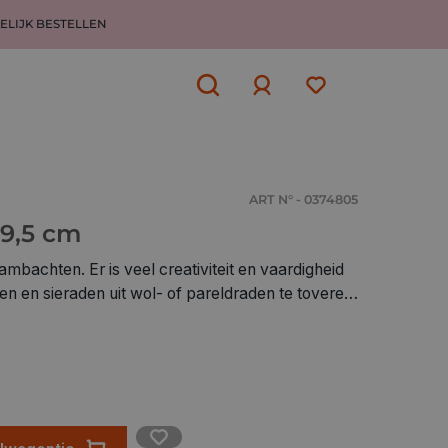
ELIJK BESTELLEN
Aanmelden
of
aanmelden
ART N° - 0374805
9,5 cm
mbachten. Er is veel creativiteit en vaardigheid
en en sieraden uit wol- of pareldraden te toveren.
eldige kleedjes, placemats, onderzetters, kleine
nderen