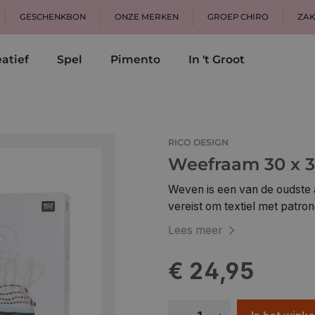
GESCHENKBON
ONZE MERKEN
GROEP CHIRO
ZAK
atief
Spel
Pimento
In 't Groot
RICO DESIGN
Weefraam 30 x 3
Weven is een van de oudste a
vereist om textiel met patron
Probeer het zelf en weef gew
Lees meer
vloerkleden en nog veel meer! • stimuleert ook de fijne motoriek van ki
• met een kam
€ 24,95