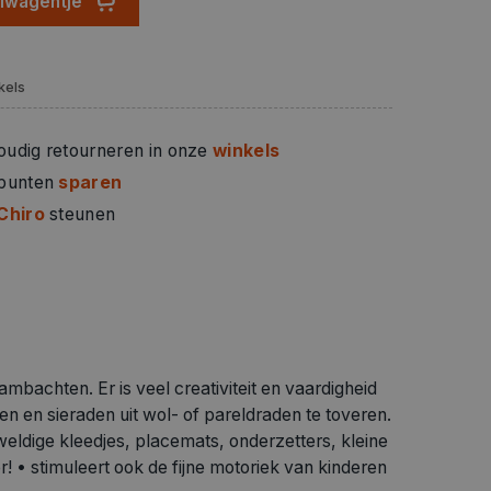
elwagentje
kels
oudig retourneren in onze
winkels
 punten
sparen
Chiro
steunen
mbachten. Er is veel creativiteit en vaardigheid
en en sieraden uit wol- of pareldraden te toveren.
eldige kleedjes, placemats, onderzetters, kleine
! • stimuleert ook de fijne motoriek van kinderen