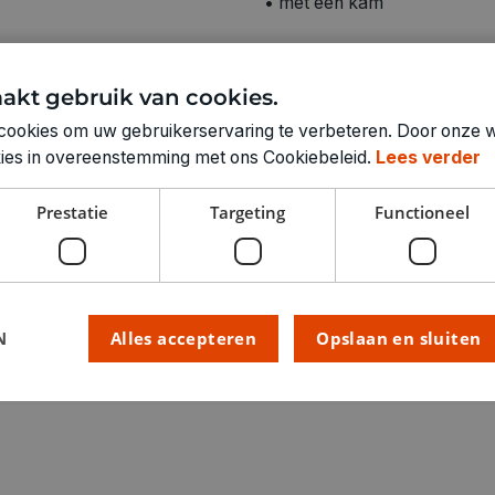
• met een kam
akt gebruik van cookies.
cookies om uw gebruikerservaring te verbeteren. Door onze w
Technische specifica
okies in overeenstemming met ons Cookiebeleid.
Lees verder
RUBRIEK:
Prestatie
Targeting
Functioneel
GEWICHT
ARTIKELNUMMER
N
Alles accepteren
Opslaan en sluiten