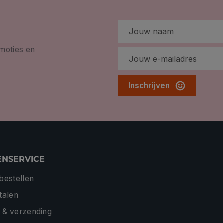
omoties en
Inschrijven
ENSERVICE
 bestellen
etalen
 & verzending