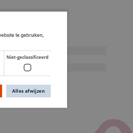
ebsite te gebruiken,
ties
Algemene benodigdheden
Niet-geclassificeerd
0.875kg
0374805
Alles afwijzen