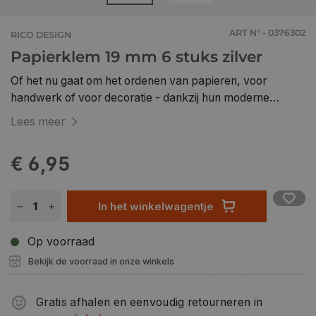
ART N° - 0376302
RICO DESIGN
Papierklem 19 mm 6 stuks zilver
Of het nu gaat om het ordenen van papieren, voor
handwerk of voor decoratie - dankzij hun moderne
uiterlijk kunnen de klembordclips en draadclips niet
Lees meer
alleen op kantoor worden gebruikt, maar ook in tal van
doe-het-zelfprojecten. • Draadclips in zilveren afwerking
€ 6,95
• Maat: 19 mm • Inhoud: 6 stuks
In het winkelwagentje
Op voorraad
Bekijk de voorraad in onze winkels
Gratis afhalen en eenvoudig retourneren in