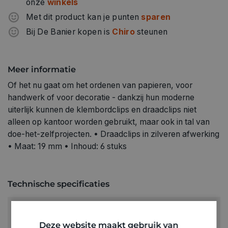
onze
winkels
Met dit product kan je punten
sparen
Bij De Banier kopen is
Chiro
steunen
Meer informatie
Of het nu gaat om het ordenen van papieren, voor
handwerk of voor decoratie - dankzij hun moderne
uiterlijk kunnen de klembordclips en draadclips niet
alleen op kantoor worden gebruikt, maar ook in tal van
doe-het-zelfprojecten. • Draadclips in zilveren afwerking
• Maat: 19 mm • Inhoud: 6 stuks
Technische specificaties
KLEUR:
Zilver
Deze website maakt gebruik van