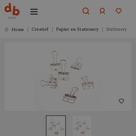
Creatief
Papier en Stationery
Stationery
Home
Aanmelden
of
aanmelden