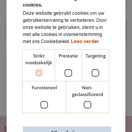
cookies.
RUBRIEK:
Deze website gebruikt cookies om uw
Bureelbenodigdheden
gebruikerservaring te verbeteren. Door
onze website te gebruiken, stemt u in
GEWICHT
met alle cookies in overeenstemming
0.02kg
met ons Cookiebeleid.
Lees verder
ARTIKELNUMMER
0376302
Strikt
Prestatie
Targeting
noodzakelijk
Functioneel
Niet-
geclassificeerd
Schrijf je in op onze nieuwsbrief