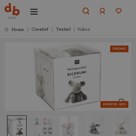
Creatief
Textiel
Haken
Home
Aanmelden
PROMO
of
aanmelden
KOOPJE -50%