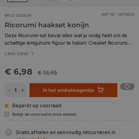
ART N° - 0378510
RICO DESIGN
Ricorumi haakset konijn
Deze Ricorumi-set bevat alles wat je nodig hebt om de
schattige amigurumi-figuur te haken: Creatief Ricorumi
dk-garen in verschillende kleuren, haak- en naainaald en
Lees meer
gedetailleerde instructies. Ricorumi Konijn Haakpakket
Inhoud: Creative Ricorumi dk en Creative Ricorumi Lamé
€ 6,98
€ 13,95
dk in de aangegeven kleuren en aantallen, 1 haak- en 1
naai-naald en uitgebreide handleiding Creative Ricorumi
dk van 100% katoen (57,5 m / 25 g) en Creative Ricorumi
In het winkelwagentje
Lamé dk van 100% polyacryl Het vulmateriaal is niet
inbegrepen
Beperkt op voorraad
Bekijk de voorraad in onze winkels
Gratis afhalen en eenvoudig retourneren in