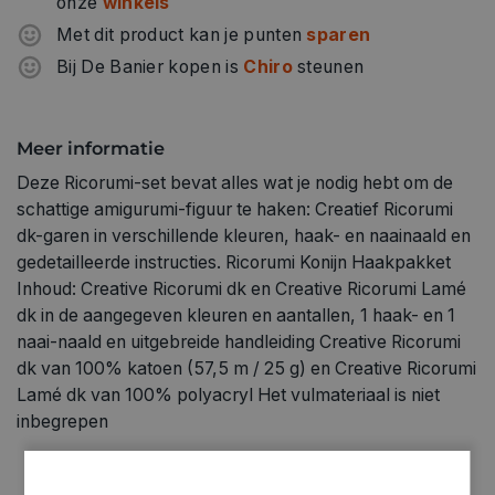
onze
winkels
Met dit product kan je punten
sparen
Bij De Banier kopen is
Chiro
steunen
Meer informatie
Deze Ricorumi-set bevat alles wat je nodig hebt om de
schattige amigurumi-figuur te haken: Creatief Ricorumi
dk-garen in verschillende kleuren, haak- en naainaald en
gedetailleerde instructies. Ricorumi Konijn Haakpakket
Inhoud: Creative Ricorumi dk en Creative Ricorumi Lamé
dk in de aangegeven kleuren en aantallen, 1 haak- en 1
naai-naald en uitgebreide handleiding Creative Ricorumi
dk van 100% katoen (57,5 m / 25 g) en Creative Ricorumi
Lamé dk van 100% polyacryl Het vulmateriaal is niet
inbegrepen