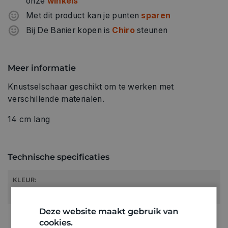
onze
winkels
Met dit product kan je punten
sparen
Bij De Banier kopen is
Chiro
steunen
Meer informatie
Knustselschaar geschikt om te werken met
verschillende materialen.
14 cm lang
Technische specificaties
KLEUR:
Roze
Deze website maakt gebruik van
RUBRIEK:
cookies.
Scharen