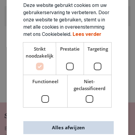
Deze website gebruikt cookies om uw
gebruikerservaring te verbeteren. Door
GEWICHT
onze website te gebruiken, stemt u in
0.024kg
met alle cookies in overeenstemming
ARTIKELNUMMER
met ons Cookiebeleid.
Lees verder
0379452
Strikt
Prestatie
Targeting
noodzakelijk
Functioneel
Niet-
geclassificeerd
Schrijf je in op onze nieuwsbrief
Alles afwijzen
Blijf op de hoogte van nieuwigheden, inspiratie,