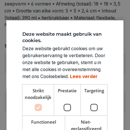
zeepvorm • 6 vormen • Afmeting (totaal): 18 x 18 x 3,5
cm • Grootte van elke vorm: 5 x 5 x 2,4 cm • Inhoud
(totaal): 390 ml • herbruikbaar • Materiaal: flexibele,
hittebestendige siliconen (tot 200°C)
Deze website maakt gebruik van
cookies.
Technische specificaties
Deze website gebruikt cookies om uw
gebruikerservaring te verbeteren. Door
KLEUR:
onze website te gebruiken, stemt u in
Roze
met alle cookies in overeenstemming
met ons Cookiebeleid.
Lees verder
RUBRIEK:
Vormen en sjablonen
Strikt
Prestatie
Targeting
noodzakelijk
GEWICHT
0.11kg
ARTIKELNUMMER
Functioneel
Niet-
0379543
geclassificeerd