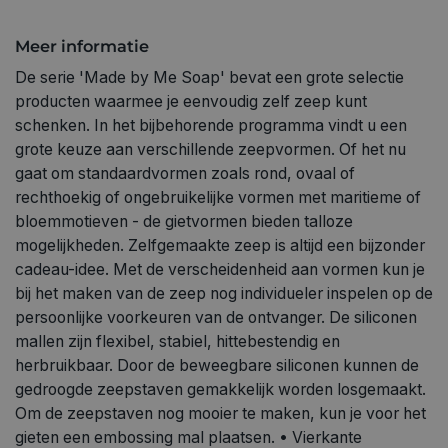
(totaal): 390 ml • herbruikbaar • Materiaal: flexibele,
hittebestendige siliconen (tot 200°C)
Meer informatie
De serie 'Made by Me Soap' bevat een grote selectie
producten waarmee je eenvoudig zelf zeep kunt
schenken. In het bijbehorende programma vindt u een
grote keuze aan verschillende zeepvormen. Of het nu
gaat om standaardvormen zoals rond, ovaal of
rechthoekig of ongebruikelijke vormen met maritieme of
bloemmotieven - de gietvormen bieden talloze
mogelijkheden. Zelfgemaakte zeep is altijd een bijzonder
cadeau-idee. Met de verscheidenheid aan vormen kun je
bij het maken van de zeep nog individueler inspelen op de
persoonlijke voorkeuren van de ontvanger. De siliconen
mallen zijn flexibel, stabiel, hittebestendig en
herbruikbaar. Door de beweegbare siliconen kunnen de
gedroogde zeepstaven gemakkelijk worden losgemaakt.
Om de zeepstaven nog mooier te maken, kun je voor het
gieten een embossing mal plaatsen. • Vierkante