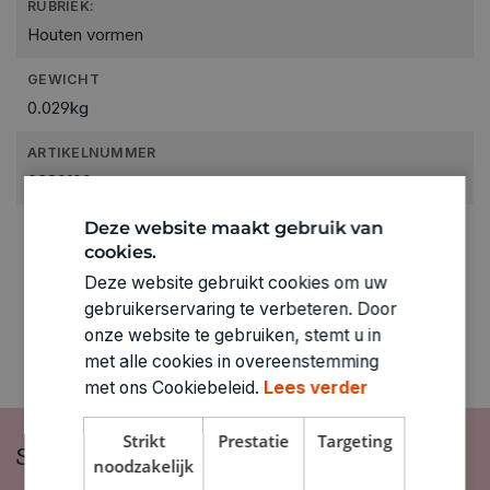
RUBRIEK:
Houten vormen
GEWICHT
0.029kg
ARTIKELNUMMER
0380100
Deze website maakt gebruik van
cookies.
Deze website gebruikt cookies om uw
gebruikerservaring te verbeteren. Door
onze website te gebruiken, stemt u in
met alle cookies in overeenstemming
met ons Cookiebeleid.
Lees verder
Strikt
Prestatie
Targeting
Schrijf je in op onze nieuwsbrief
noodzakelijk