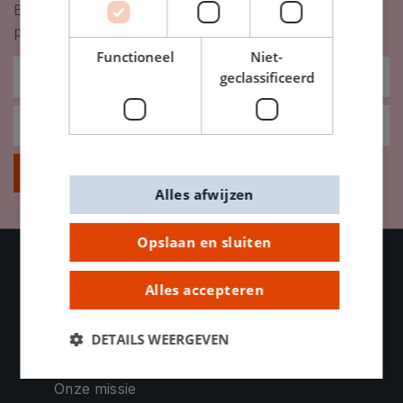
Blijf op de hoogte van nieuwigheden, inspiratie,
promoties en meer!
Functioneel
Niet-
geclassificeerd
Inschrijven
Alles afwijzen
Opslaan en sluiten
Alles accepteren
OVER DE BANIER
Contacteer ons
DETAILS WEERGEVEN
Bedrijfsinformatie
Onze missie